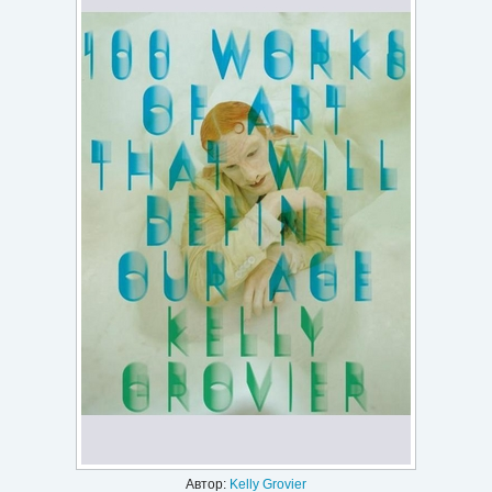
Игри
Подаръци
Ваучери
Промоции
Контакти
Вход
Регистрация
Автор:
Kelly Grovier