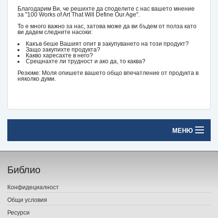
Благодарим Ви, че решихте да споделите с нас вашето мнение
за "100 Works of Art That Will Define Our Age".
То е много важно за нас, затова може да ви бъдем от полза като
ви дадем следните насоки:
Какъв беше Вашият опит в закупуването на този продукт?
Защо закупихте продукта?
Какво харесахте в него?
Срещнахте ли трудност и ако да, то каква?
Резюме: Моля опишете вашето общо впечатление от продукта в
няколко думи.
МЕНЮ
Начало
Библио
Печатни книги
Конфидециалност
Електронни книги
Общи условия
Ресурси
Е-списания