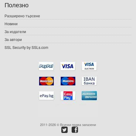
Полезно
Игри
Разширено търсене
Новини
Подаръци
За издатели
Ваучери
За автори
SSL Security by SSLs.com
Промоции
Контакти
Вход
Регистрация
2011-2026 © Всички права запазени