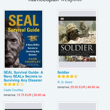
Игри
Подаръци
Ваучери
Промоции
Контакти
Вход
Регистрация
SEAL Survival Guide: A
Soldier
Navy SEALs Secrets to
Surviving Any Disaster
R. G. Grant
печатна:
25.00 EUR
|
48.90 лв.
Cade Courtley
печатна:
13.75 EUR
|
26.90 лв.