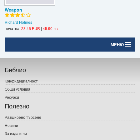
Weapon
Richard Holmes
печатна:
23.46 EUR
|
45.90 лв.
МЕНЮ
Начало
Библио
Печатни книги
Конфидециалност
Електронни книги
Общи условия
Ресурси
Е-списания
Полезно
Игри
Разширено търсене
Новини
Подаръци
За издатели