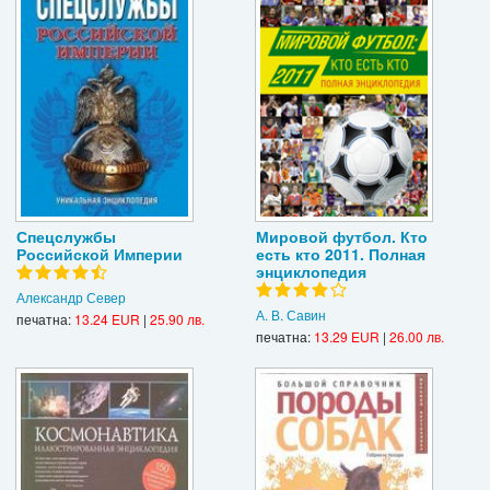
Спецслужбы
Мировой футбол. Кто
Российской Империи
есть кто 2011. Полная
энциклопедия
Александр Север
А. В. Савин
печатна:
13.24 EUR
|
25.90 лв.
печатна:
13.29 EUR
|
26.00 лв.