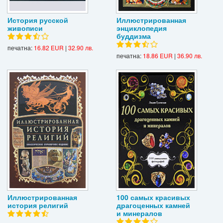
История русской
Иллюстрированная
живописи
энциклопедия
буддизма
печатна:
16.82 EUR
|
32.90 лв.
печатна:
18.86 EUR
|
36.90 лв.
Иллюстрированная
100 самых красивых
история религий
драгоценных камней
и минералов