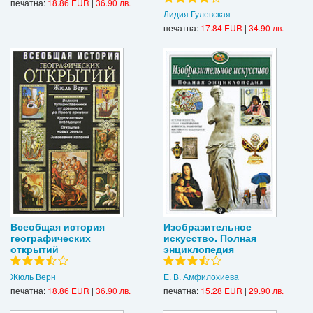
печатна:
18.86 EUR
|
36.90 лв.
Лидия Гулевская
печатна:
17.84 EUR
|
34.90 лв.
Всеобщая история
Изобразительное
географических
искусство. Полная
открытий
энциклопедия
Жюль Верн
Е. В. Амфилохиева
печатна:
18.86 EUR
|
36.90 лв.
печатна:
15.28 EUR
|
29.90 лв.