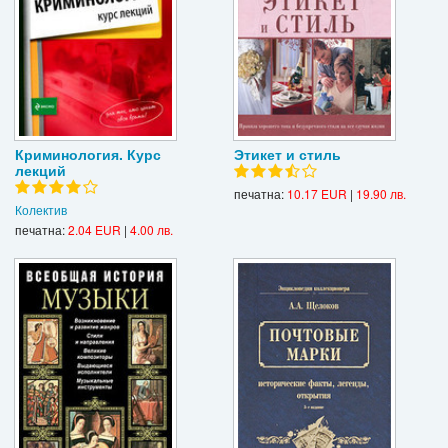
Криминология. Курс
Этикет и стиль
лекций
печатна:
10.17 EUR
|
19.90 лв.
Колектив
печатна:
2.04 EUR
|
4.00 лв.