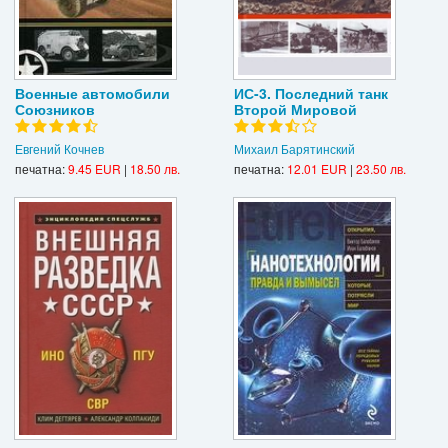
Военные автомобили
ИС-3. Последний танк
Союзников
Второй Мировой
Евгений Кочнев
Михаил Барятинский
печатна:
9.45 EUR
|
18.50 лв.
печатна:
12.01 EUR
|
23.50 лв.