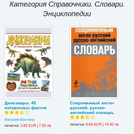
Категория Справочники. Словари.
Игри
Энциклопедии
Подаръци
Ваучери
Промоции
Контакти
Вход
Регистрация
Динозавры. 45
Современный англо-
интересных фактов
русский, русско-
английский словарь
Наталия Костина
печатна:
8.64 EUR
|
16.90 лв.
печатна:
3.83 EUR
|
7.50 лв.