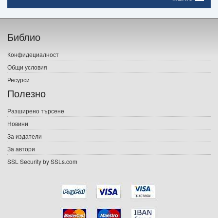
Начало
Библио
Печатни книги
Конфидециалност
Електронни книги
Общи условия
Ресурси
Е-списания
Полезно
Игри
Разширено търсене
Новини
Подаръци
За издатели
Ваучери
За автори
SSL Security by SSLs.com
Промоции
Контакти
Вход