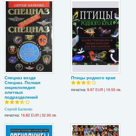
Спецназ везде
Птицы родного края
Спецназ. Полная
энциклопедия
печатна:
9.97 EUR
|
19.50 лв.
элитных
подразделений
Сергей Баленко
печатна:
16.82 EUR
|
32.90 лв.