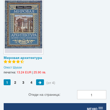
Мировая архитектура
Огюст Шуази
печатна:
13.24 EUR
|
25.90 лв.
1
2
3
4
(от 4)
Отиди на страница:
МЕНЮ