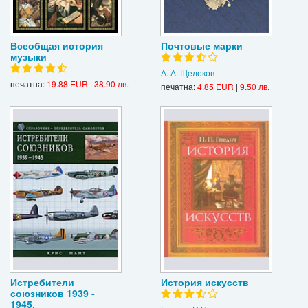
Всеобщая история
Почтовые марки
музыки
А. А. Щелоков
печатна:
19.88 EUR
|
38.90 лв.
печатна:
4.85 EUR
|
9.50 лв.
Истребители
История искусств
союзников 1939 -
1945.