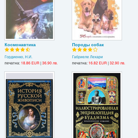
Космонавтика
Породы собак
Гордиенко, Н.И.
Габриеле Лехари
печатна:
18.86 EUR
|
36.90 лв.
печатна:
16.82 EUR
|
32.90 лв.