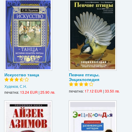
Искусство танца
Певчие птицы.
Энциклопедия
Худеков, С.Н.
печатна:
17.12 EUR
|
33.50 лв.
печатна:
13.24 EUR
|
25.90 лв.