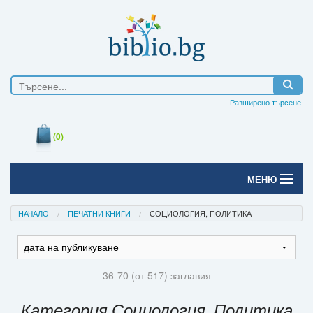
Разширено търсене
(0)
МЕНЮ
Начало
НАЧАЛО
ПЕЧАТНИ КНИГИ
СОЦИОЛОГИЯ, ПОЛИТИКА
Печатни книги
Електронни книги
36-70 (от 517) заглавия
Е-списания
Категория Социология, Политика