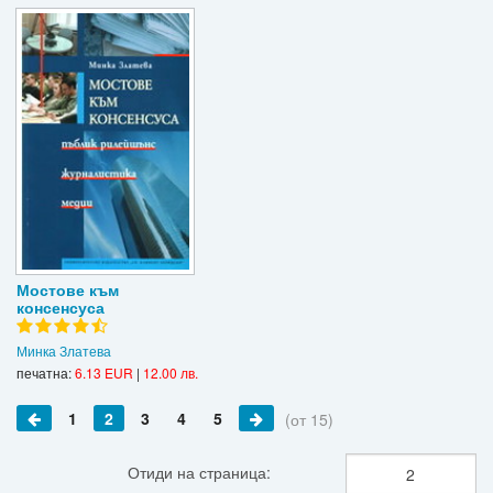
Мостове към
консенсуса
Минка Златева
печатна:
6.13 EUR
|
12.00 лв.
1
2
3
4
5
(от 15)
Отиди на страница: