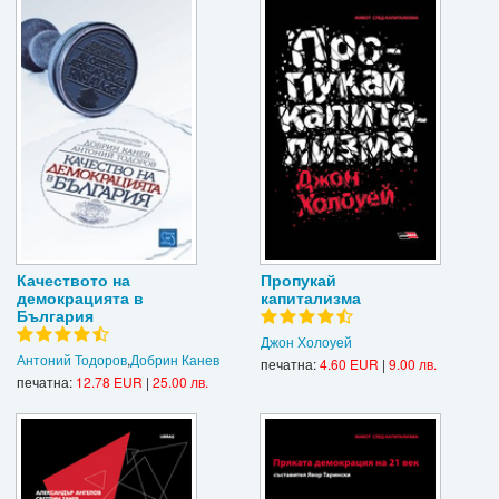
Качеството на
Пропукай
демокрацията в
капитализма
България
Джон Холоуей
Антоний Тодоров
,
Добрин Канев
печатна:
4.60 EUR
|
9.00 лв.
печатна:
12.78 EUR
|
25.00 лв.