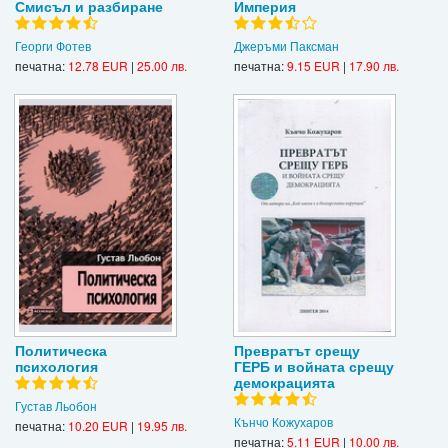
Смисъл и разбиране
Империя
Георги Фотев
Джеръми Паксман
печатна:
12.78 EUR
|
25.00 лв.
печатна:
9.15 EUR
|
17.90 лв.
Политическа
Превратът срещу
психология
ГЕРБ и войната срещу
демокрацията
Густав Льобон
Кънчо Кожухаров
печатна:
10.20 EUR
|
19.95 лв.
печатна:
5.11 EUR
|
10.00 лв.