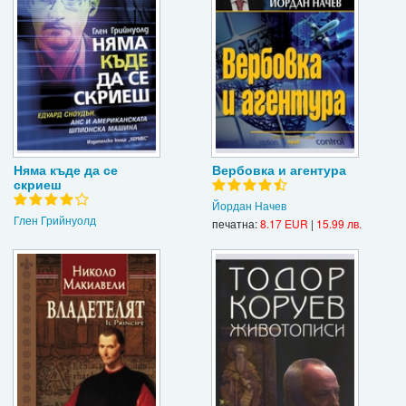
Няма къде да се
Вербовка и агентура
скриеш
Йордан Начев
Глен Грийнуолд
печатна:
8.17 EUR
|
15.99 лв.