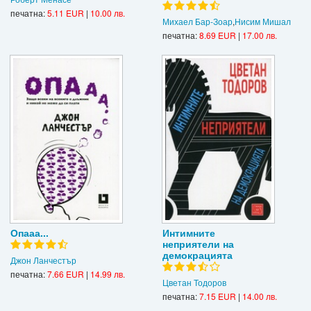
печатна:
5.11 EUR
|
10.00 лв.
Михаел Бар-Зоар
,
Нисим Мишал
печатна:
8.69 EUR
|
17.00 лв.
Опааа...
Интимните
неприятели на
демокрацията
Джон Ланчестър
печатна:
7.66 EUR
|
14.99 лв.
Цветан Тодоров
печатна:
7.15 EUR
|
14.00 лв.