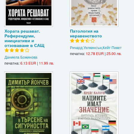
Хората решават.
Патология на
Референдуми,
неравенството
инициативи и
отзоваване в САЩ
Ричард Уилкинсън
,
Кейт Пикет
печатна:
12.78 EUR
|
25.00 лв.
Даниела Божинова
печатна:
6.13 EUR
|
11.99 лв.