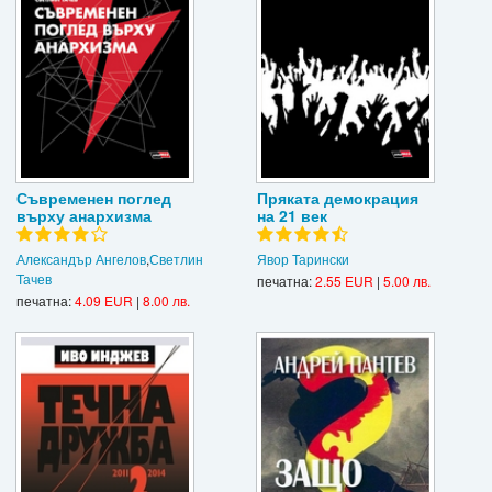
Съвременен поглед
Пряката демокрация
върху анархизма
на 21 век
Александър Ангелов
,
Светлин
Явор Тарински
Тачев
печатна:
2.55 EUR
|
5.00 лв.
печатна:
4.09 EUR
|
8.00 лв.