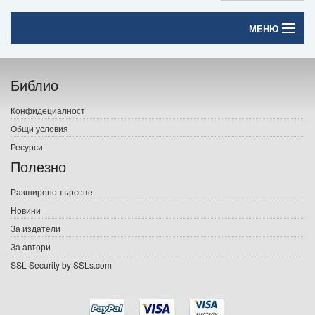
МЕНЮ
Начало
Библио
Печатни книги
Конфидециалност
Електронни книги
Общи условия
Ресурси
Е-списания
Полезно
Игри
Разширено търсене
Новини
Подаръци
За издатели
Ваучери
За автори
SSL Security by SSLs.com
Промоции
Контакти