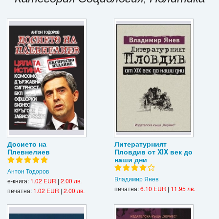
Игри
Подаръци
Ваучери
Промоции
Контакти
Вход
Регистрация
Досието на
Литературният
Плевнелиев
Пловдив от XIX век до
наши дни
Антон Тодоров
Владимир Янев
е-книга:
1.02 EUR
|
2.00 лв.
печатна:
6.10 EUR
|
11.95 лв.
печатна:
1.02 EUR
|
2.00 лв.