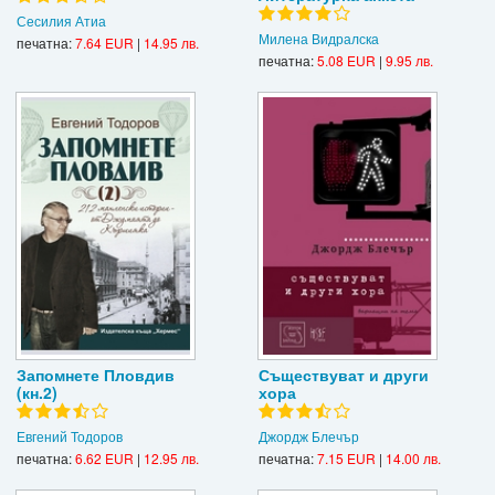
Сесилия Атиа
Милена Видралска
печатна:
7.64 EUR
|
14.95 лв.
печатна:
5.08 EUR
|
9.95 лв.
Запомнете Пловдив
Съществуват и други
(кн.2)
хора
Евгений Тодоров
Джордж Блечър
печатна:
6.62 EUR
|
12.95 лв.
печатна:
7.15 EUR
|
14.00 лв.