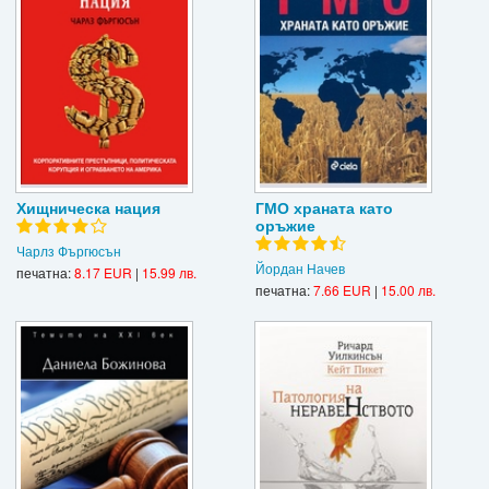
Хищническа нация
ГМО храната като
оръжие
Чарлз Фъргюсън
Йордан Начев
печатна:
8.17 EUR
|
15.99 лв.
печатна:
7.66 EUR
|
15.00 лв.