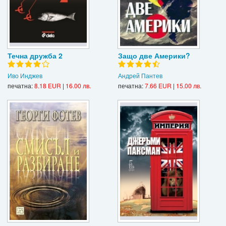
Течна дружба 2
Защо две Америки?
Иво Инджев
Андрей Пантев
печатна:
8.18 EUR
|
16.00 лв.
печатна:
7.66 EUR
|
15.00 лв.