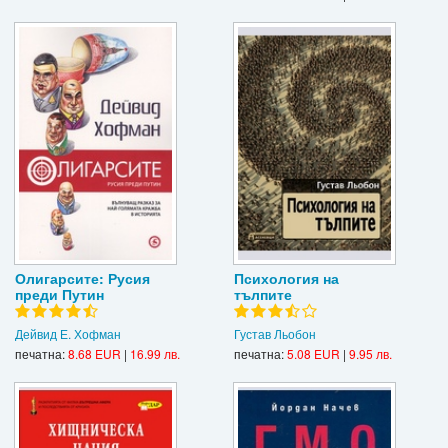
Олигарсите: Русия
Психология на
преди Путин
тълпите
Дейвид Е. Хофман
Густав Льобон
печатна:
8.68 EUR
|
16.99 лв.
печатна:
5.08 EUR
|
9.95 лв.