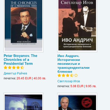
Petar Stoyanov. The
Иво Андрич.
Chronicles of a
Исторически
Presidential Term
песимизъм и
трансцендентални
блянове
Димитър Райчев
печатна:
20.45 EUR
|
40.00 лв.
Светлозар Игов
печатна:
5.08 EUR
|
9.95 лв.