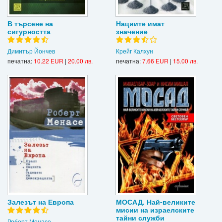
В търсене на
Нациите имат
сигурността
значение
Димитър Йончев
Крейг Калхун
печатна:
10.22 EUR
|
20.00 лв.
печатна:
7.66 EUR
|
15.00 лв.
Залезът на Европа
МОСАД. Най-великите
мисии на израелските
тайни служби
Роберт Менасе