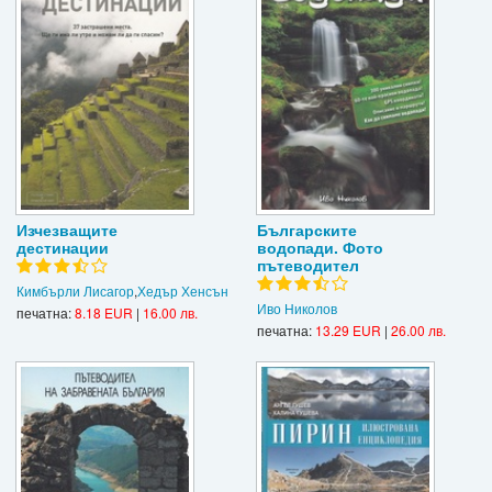
Изчезващите
Българските
дестинации
водопади. Фото
пътеводител
Кимбърли Лисагор
,
Хедър Хенсън
Иво Николов
печатна:
8.18 EUR
|
16.00 лв.
печатна:
13.29 EUR
|
26.00 лв.