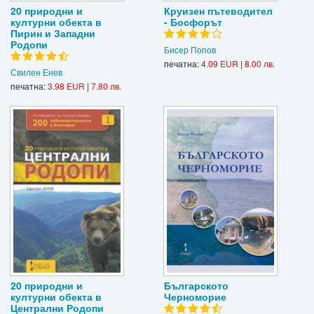
20 природни и
Круизен пътеводител
културни обекта в
- Босфорът
Пирин и Западни
Родопи
Бисер Попов
печатна:
4.09 EUR
|
8.00 лв.
Свилен Енев
печатна:
3.98 EUR
|
7.80 лв.
20 природни и
Българското
културни обекта в
Черноморие
Централни Родопи