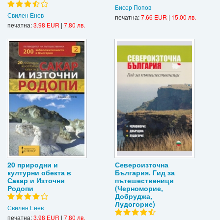
Бисер Попов
Свилен Енев
печатна:
7.66 EUR
|
15.00 лв.
печатна:
3.98 EUR
|
7.80 лв.
20 природни и
Североизточна
културни обекта в
България. Гид за
Сакар и Източни
пътешественици
Родопи
(Черноморие,
Добруджа,
Лудогорие)
Свилен Енев
печатна:
3.98 EUR
|
7.80 лв.