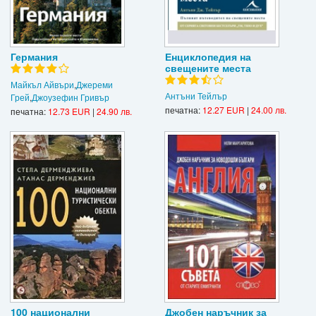
Германия
Енциклопедия на
свещените места
Майкъл Айвъри
,
Джереми
Антъни Тейлър
Грей
,
Джоузефин Гривър
печатна:
12.27 EUR
|
24.00 лв.
печатна:
12.73 EUR
|
24.90 лв.
100 национални
Джобен наръчник за