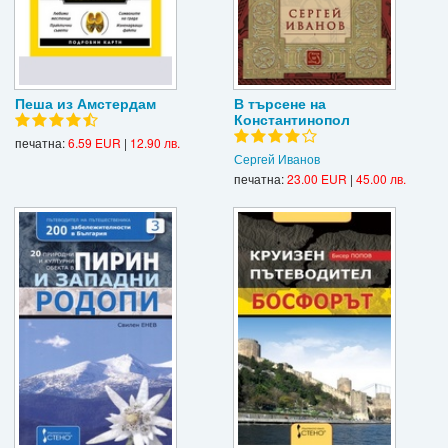
Пеша из Амстердам
В търсене на
Константинопол
печатна:
6.59 EUR
|
12.90 лв.
Сергей Иванов
печатна:
23.00 EUR
|
45.00 лв.