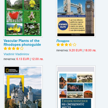
Vascular Plants of the
Лондон
Rhodopes photoguide
печатна:
9.20 EUR
|
18.00 лв.
Vladimir Vladimirov
печатна:
6.13 EUR
|
12.00 лв.