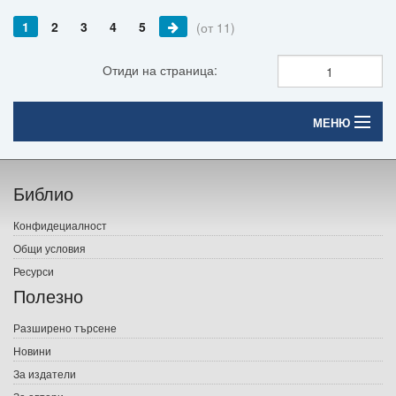
1
2
3
4
5
(от 11)
Отиди на страница:
МЕНЮ
Начало
Библио
Печатни книги
Конфидециалност
Електронни книги
Общи условия
Ресурси
Е-списания
Полезно
Игри
Разширено търсене
Новини
Подаръци
За издатели
Ваучери