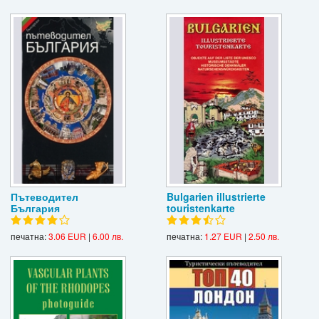
Пътеводител
Bulgarien illustrierte
България
touristenkarte
печатна:
3.06 EUR
|
6.00 лв.
печатна:
1.27 EUR
|
2.50 лв.