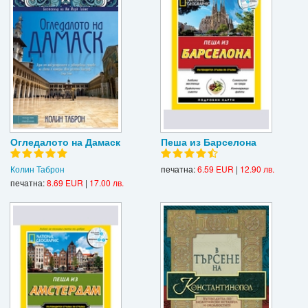
Огледалото на Дамаск
Пеша из Барселона
Колин Таброн
печатна:
6.59 EUR
|
12.90 лв.
печатна:
8.69 EUR
|
17.00 лв.