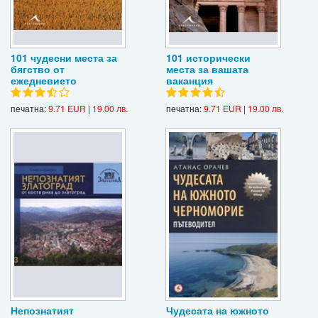
101 чудесни места за
101 исторически
бягство от
места за вашата
ежедневието
ваканция
печатна:
9.71 EUR
|
19.00 лв.
печатна:
9.71 EUR
|
19.00 лв.
Непознатият
Чудесата на южното