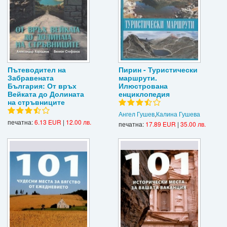
Пътеводител на
Пирин - Туристически
Забравената
маршрути.
България: От връх
Илюстрована
Вейката до Долината
енциклопедия
на стръвниците
Ангел Гушев
,
Калина Гушева
печатна:
6.13 EUR
|
12.00 лв.
печатна:
17.89 EUR
|
35.00 лв.