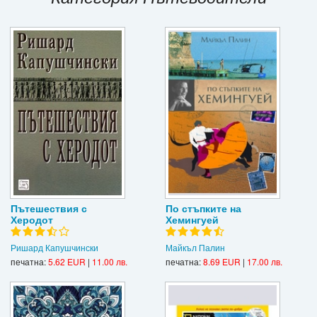
Игри
Подаръци
Ваучери
Промоции
Контакти
Вход
Регистрация
Пътешествия с
По стъпките на
Херодот
Хемингуей
Ришард Капушчински
Майкъл Палин
печатна:
5.62 EUR
|
11.00 лв.
печатна:
8.69 EUR
|
17.00 лв.