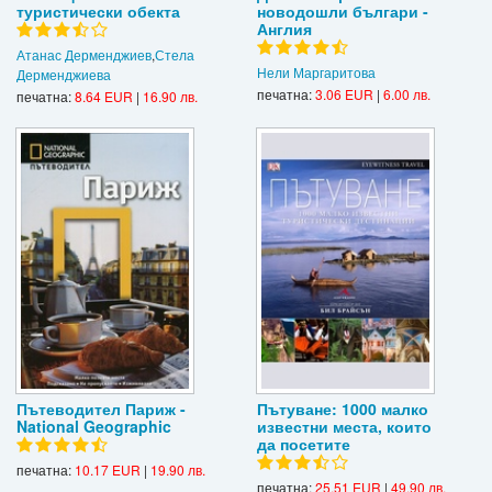
туристически обекта
новодошли българи -
Англия
Атанас Дерменджиев
,
Стела
Нели Маргаритова
Дерменджиева
печатна:
3.06 EUR
|
6.00 лв.
печатна:
8.64 EUR
|
16.90 лв.
Пътеводител Париж -
Пътуване: 1000 малко
National Geographic
известни места, които
да посетите
печатна:
10.17 EUR
|
19.90 лв.
печатна:
25.51 EUR
|
49.90 лв.