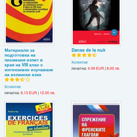
Материали за
Danse de la nuit
подготовка на
писмения изпит в
Колектив
края на VIII клас с
печатна:
4.09 EUR
|
8.00 лв.
интензивно изучаване
на испански език
Колектив
печатна:
6.13 EUR
|
12.00 лв.