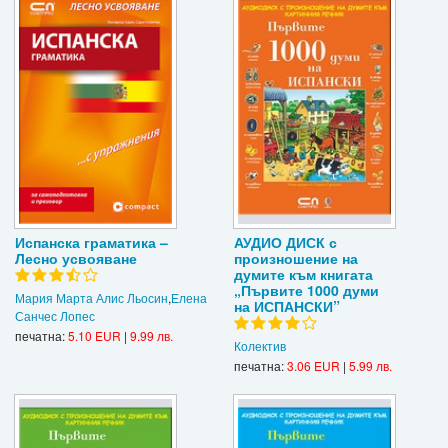
Испанска граматика –
АУДИО ДИСК с
Лесно усвояване
произношение на
думите към книгата
„Първите 1000 думи
Мария Марта Алис Льосин
,
Елена
на ИСПАНСКИ”
Санчес Лопес
печатна:
5.10 EUR
|
9.99 лв.
Колектив
печатна:
3.06 EUR
|
5.99 лв.