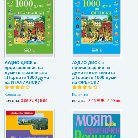
АУДИО ДИСК с
АУДИО ДИСК с
произношение на
произношение на
думите към книгата
думите към книгата
„Първите 1000 думи
„Първите 1000 думи
на ИТАЛИАНСКИ”
на ФРЕНСКИ”
Колектив
Колектив
печатна:
3.06 EUR
|
5.99 лв.
печатна:
3.06 EUR
|
5.99 лв.