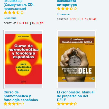
начинаещи
испанската
(Самоучител, CD,
литература
приложение)
Колектив
Колектив
печатна:
6.13 EUR
|
12.00 лв.
печатна:
7.66 EUR
|
15.00 лв.
Curso de
El cronómetro. Manual
normofonética y
de preparación del
fonología españolas
DELE