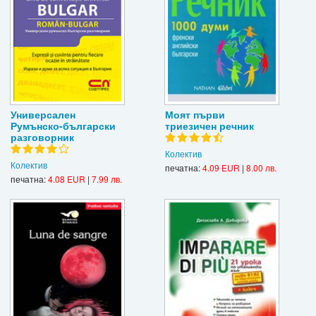
Универсален
Моят първи
Румънско-български
триезичен речник
разговорник
Колектив
Колектив
печатна:
4.09 EUR
|
8.00 лв.
печатна:
4.08 EUR
|
7.99 лв.