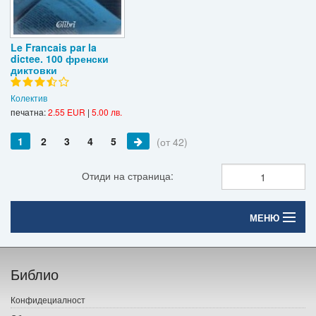
Le Francais par la
dictee. 100 френски
диктовки
Колектив
печатна:
2.55 EUR
|
5.00 лв.
1
2
3
4
5
(от 42)
Отиди на страница:
МЕНЮ
Начало
Библио
Печатни книги
Конфидециалност
Електронни книги