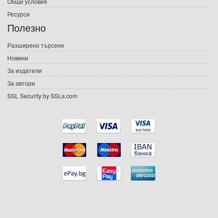
Общи условия
Ресурси
Е-списания
Полезно
Игри
Разширено търсене
Новини
Подаръци
За издатели
Ваучери
За автори
SSL Security by SSLs.com
Промоции
Контакти
Вход
Регистрация