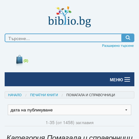
Разширено търсене
(0)
МЕНЮ
Начало
НАЧАЛО
ПЕЧАТНИ КНИГИ
ПОМАГАЛА И СПРАВОЧНИЦИ
Печатни книги
Електронни книги
1-35 (от 1458) заглавия
Е-списания
Категория Помагала и справочници