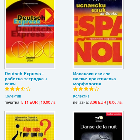
Deutsch Express -
Испански език за
работна тетрадка +
всеки: практическа
ключ
морфология
Колектив
Колектив
печатна:
5.11 EUR
|
10.00 лв.
печатна:
3.06 EUR
|
6.00 лв.