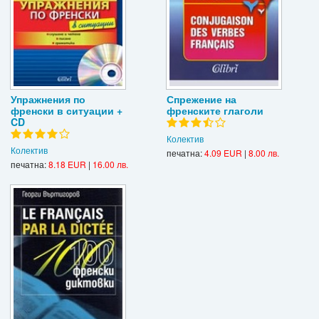
Упражнения по
Спрежение на
френски в ситуации +
френските глаголи
CD
Колектив
Колектив
печатна:
4.09 EUR
|
8.00 лв.
печатна:
8.18 EUR
|
16.00 лв.