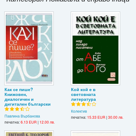
Игри
Подаръци
Ваучери
Промоции
Контакти
Вход
Регистрация
Как се пише?
Кой кой е в
Книжовен,
световната
диалогичен и
литература
дигитален български
Колектив
Павлина Върбанова
печатна:
15.33 EUR
|
30.00 лв.
печатна:
6.13 EUR
|
12.00 лв.