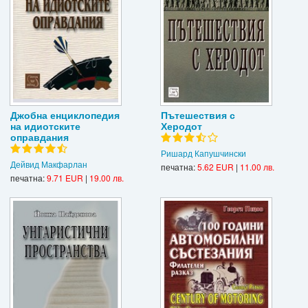
Джобна енциклопедия
Пътешествия с
на идиотските
Херодот
оправдания
Ришард Капушчински
Дейвид Макфарлан
печатна:
5.62 EUR
|
11.00 лв.
печатна:
9.71 EUR
|
19.00 лв.