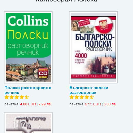
Игри
Подаръци
Ваучери
Промоции
Контакти
Вход
Регистрация
Полски разговорник с
Българско-полски
речник
разговорник
печатна:
4.08 EUR
|
7.99 лв.
печатна:
2.55 EUR
|
5.00 лв.