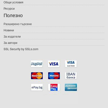
Общи условия
Ресурси
Е-списания
Полезно
Игри
Разширено търсене
Новини
Подаръци
За издатели
Ваучери
За автори
SSL Security by SSLs.com
Промоции
Контакти
Вход
Регистрация