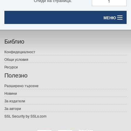
Отиди на страница:
МЕНЮ
Начало
Библио
Печатни книги
Конфидециалност
Електронни книги
Общи условия
Ресурси
Е-списания
Полезно
Игри
Разширено търсене
Новини
Подаръци
За издатели
Ваучери
За автори
SSL Security by SSLs.com
Промоции