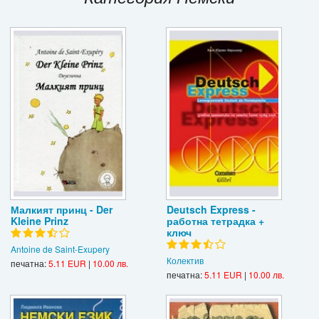
Игри
Подаръци
Ваучери
Промоции
Контакти
Вход
Регистрация
Малкият принц - Der
Deutsch Express -
Kleine Prinz
работна тетрадка +
ключ
Antoine de Saint-Exupery
Колектив
печатна:
5.11 EUR
|
10.00 лв.
печатна:
5.11 EUR
|
10.00 лв.