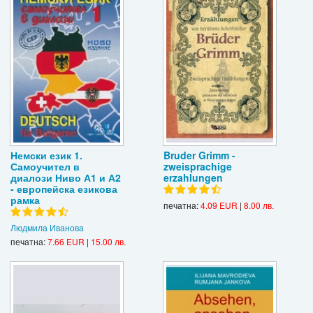
Немски език 1.
Bruder Grimm -
Самоучител в
zweisprachige
диалози Ниво А1 и А2
erzahlungen
- европейска езикова
рамка
печатна:
4.09 EUR
|
8.00 лв.
Людмила Иванова
печатна:
7.66 EUR
|
15.00 лв.