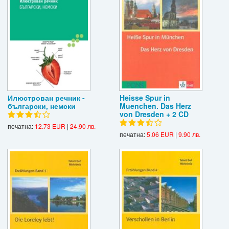
Илюстрован речник -
Heisse Spur in
български, немски
Muenchen. Das Herz
von Dresden + 2 CD
печатна:
12.73 EUR
|
24.90 лв.
печатна:
5.06 EUR
|
9.90 лв.