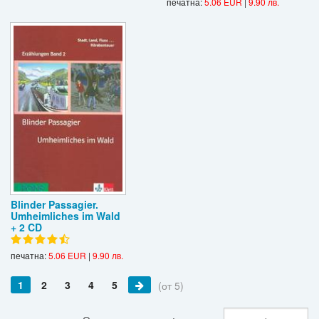
печатна:
5.06 EUR
|
9.90 лв.
Blinder Passagier.
Umheimliches im Wald
+ 2 CD
печатна:
5.06 EUR
|
9.90 лв.
1
2
3
4
5
(от 5)