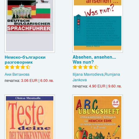
Немско-български
Absehen, ansehen...
разговорник
Was nun?
Ани Витанова
Ilijana Mavrodieva
,
Rumjana
Jankova
печатна:
3.06 EUR
|
6.00 лв.
печатна:
4.90 EUR
|
9.60 лв.