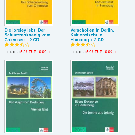
Die loreley lebt! Der
Verschollen in Berlin.
Schuetzenkoenig vom
Kalt erwischt in
Chiemsee + 2 CD
Hamburg + 2 CD
печатна:
5.06 EUR
|
9.90 лв.
печатна:
5.06 EUR
|
9.90 лв.