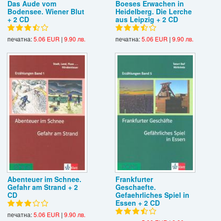
Das Aude vom
Boeses Erwachen in
Bodensee. Wiener Blut
Heidelberg. Die Lerche
+ 2 CD
aus Leipzig + 2 CD
печатна:
5.06 EUR
|
9.90 лв.
печатна:
5.06 EUR
|
9.90 лв.
Abenteuer im Schnee.
Frankfurter
Gefahr am Strand + 2
Geschaefte.
CD
Gefaehrliches Spiel in
Essen + 2 CD
печатна:
5.06 EUR
|
9.90 лв.