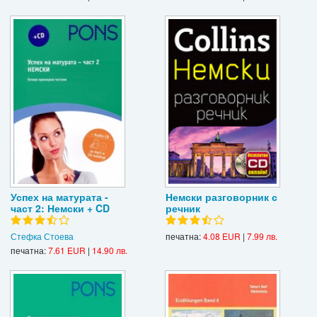
Успех на матурата -
Немски разговорник с
част 2: Немски + CD
речник
Стефка Стоева
печатна:
4.08 EUR
|
7.99 лв.
печатна:
7.61 EUR
|
14.90 лв.