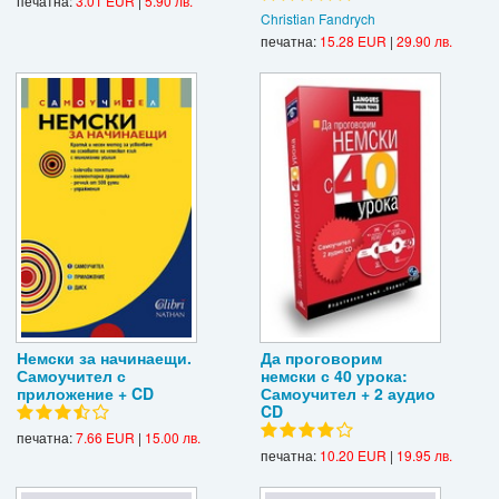
печатна:
3.01 EUR
|
5.90 лв.
Christian Fandrych
печатна:
15.28 EUR
|
29.90 лв.
Немски за начинаещи.
Да проговорим
Самоучител с
немски с 40 урока:
приложение + CD
Самоучител + 2 аудио
CD
печатна:
7.66 EUR
|
15.00 лв.
печатна:
10.20 EUR
|
19.95 лв.