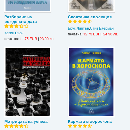
Разбиране на
Спонтанна еволюция
рождената дата
Брус Липтън
,
Стив Баерман
Кевин Бърк
печатна:
12.73 EUR
|
24.90 лв.
печатна:
11.75 EUR
|
23.00 лв.
Матрицата на успеха
Кармата в хороскопа