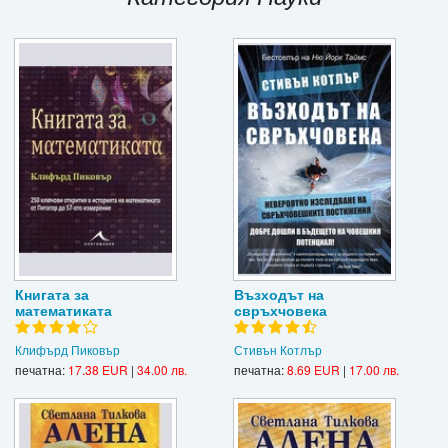
Игри
Подаръци
Ваучери
Промоции
Контакти
Вход
Регистрация
Книгата за
Възходът на
математиката
свръхчовека
Клифърд Пиковър
Стивън Котлър
печатна:
17.38 EUR
|
34.00 лв.
печатна:
8.69 EUR
|
17.00 лв.