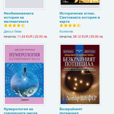
Необикновената
Исторически атлас.
история на
Световната история в
математиката
карти
Джоъл Леви
Колектив
печатна:
11.24 EUR
|
22.00 лв.
печатна:
28.12 EUR
|
55.00 лв.
Нумерология на
Безкрайният
говорещите числа
потенциал