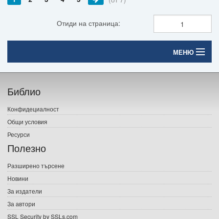
Отиди на страница:
МЕНЮ
Начало
Библио
Печатни книги
Конфидециалност
Електронни книги
Общи условия
Ресурси
Е-списания
Полезно
Игри
Разширено търсене
Новини
Подаръци
За издатели
Ваучери
За автори
SSL Security by SSLs.com