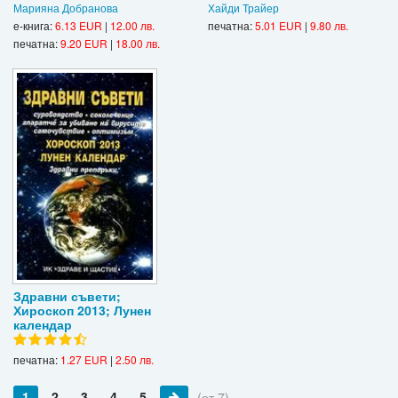
Марияна Добранова
Хайди Трайер
е-книга:
6.13 EUR
|
12.00 лв.
печатна:
5.01 EUR
|
9.80 лв.
печатна:
9.20 EUR
|
18.00 лв.
Здравни съвети;
Хироскоп 2013; Лунен
календар
печатна:
1.27 EUR
|
2.50 лв.
1
2
3
4
5
(от 7)