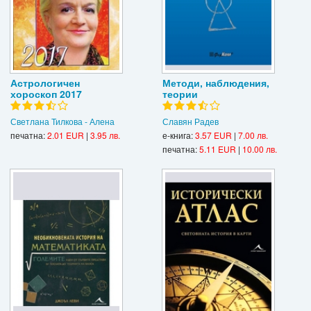
Астрологичен
Методи, наблюдения,
хороскоп 2017
теории
Светлана Тилкова - Алена
Славян Радев
печатна:
2.01 EUR
|
3.95 лв.
е-книга:
3.57 EUR
|
7.00 лв.
печатна:
5.11 EUR
|
10.00 лв.