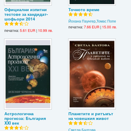
Официални изпитни
Точното време
тестове за кандидат-
шофьори 2014
Йохана Паунгер
,
Томас Попе
печатна:
7.66 EUR
|
15.00 лв.
печатна:
5.61 EUR
|
10.99 лв.
Астрологична
Планетите и ритъмът
прогноза: България
на човешкия живот
XXI век
Светла Балтова