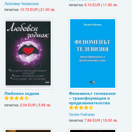
Любомир Червенков
печатна:
6.10 EUR
|
11.95 лв.
печатна:
10.73 EUR
|
21.00 лв.
Любовен зодиак
Феноменът телевизия
– трансформация и
предизвикателства
печатна:
2.04 EUR
|
3.99 лв.
Лилия Райчева
печатна:
7.66 EUR
|
15.00 лв.