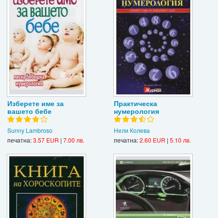
Изберете име за
Практическа
вашето бебе
нумерология
Sunny Lambroso
Нели Колева
печатна:
3.57 EUR
|
7.00 лв.
печатна:
2.60 EUR
|
5.10 лв.