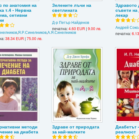
с по анатомия на
Зелените лъчи на
Здравото д
ка т.4 - Нервна
светлината
съвети на
ема, сетивни
лекар
ни
Д-р Петър Найденов
Андрей Соко
печатна:
4.60 EUR
|
9.00 лв.
инелников
,
Я.Р.Синелников
,
А.Я.Синелников
печатна:
6.1
на:
38.34 EUR
|
75.00 лв.
рнативни методи
Здраве от природата
Диабетът 
ечение на диабета
за най-малките
реалност