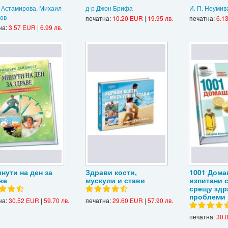
 Астамирова, Михаил
д-р Джон Брифа
И. П. Неумив
ов
печатна:
10.20 EUR
|
19.95 лв.
печатна:
6.1
на:
3.57 EUR
|
6.99 лв.
инути на ден за
Здрави кости,
1001 Дома
ве
мускули и стави
изпитани 
срещу здр
проблеми
на:
30.52 EUR
|
59.70 лв.
печатна:
29.60 EUR
|
57.90 лв.
печатна:
30.