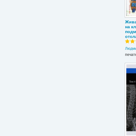
Жива
на к
подм
отсл
Людми
печат