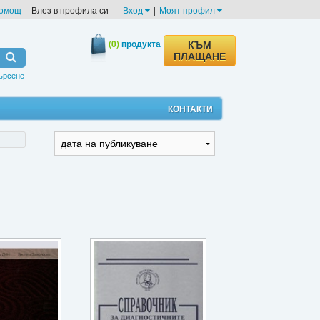
омощ
Влез в профила си
Вход
|
Моят профил
(0)
продукта
КЪМ
ПЛАЩАНЕ
ърсене
КОНТАКТИ