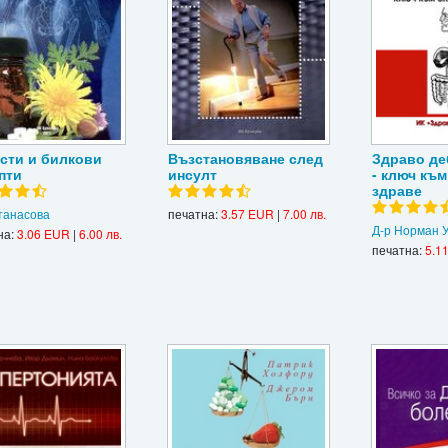
сти и билкови
Възстановяване след
Здраво де
пти
инсулт
- ключ къ
здраве
танасова
печатна:
3.57 EUR
|
7.00 лв.
Д-р Норман 
на:
3.06 EUR
|
6.00 лв.
печатна:
5.1