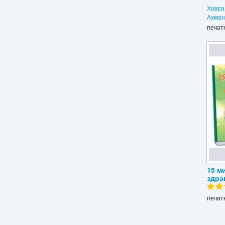
Хавра
Ахман
печат
15 м
здра
печат