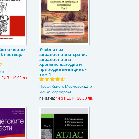
бело черво
Учебник за
м блестящо
здравословни храни,
здравословно
хранене, народна и
природна медицина -
Уокър
том 1
1 EUR
|
10.00 лв.
Проф. Христо Мермерски
,
Д-р
Йонко Мермерски
печатна:
14.31 EUR
|
28.00 лв.