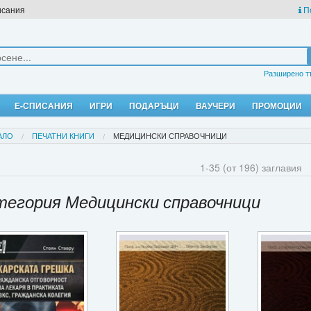
исания
П
Разширено т
Е-СПИСАНИЯ
ИГРИ
ПОДАРЪЦИ
ВАУЧЕРИ
ПРОМОЦИИ
АЛО
ПЕЧАТНИ КНИГИ
МЕДИЦИНСКИ СПРАВОЧНИЦИ
1-35 (от 196) заглавия
тегория Медицински справочници