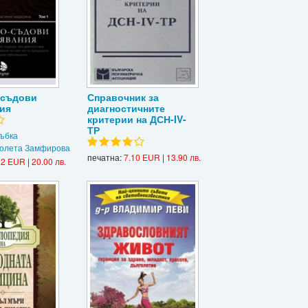
-съдови
Справочник за
ия
диагностичните
критерии на ДСН-IV-
ТР
ъбка
олета Замфирова
печатна:
7.10 EUR
|
13.90 лв.
22 EUR
|
20.00 лв.