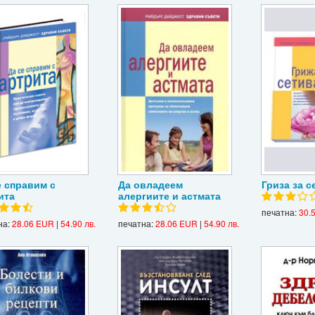
е справим с
Да овладеем
Гриза за с
ита
алергиите и астмата
печатна:
30.
на:
28.06 EUR
|
54.90 лв.
печатна:
28.06 EUR
|
54.90 лв.