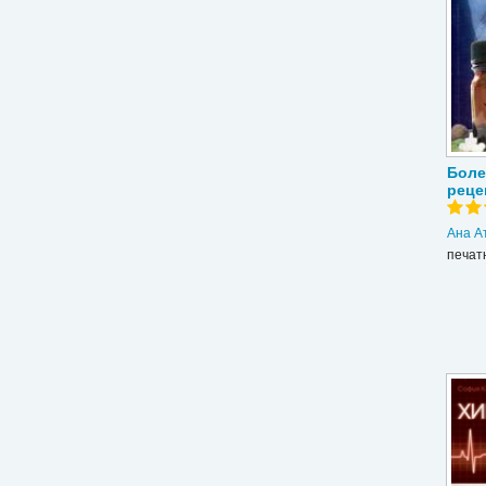
Боле
реце
Ана А
печат