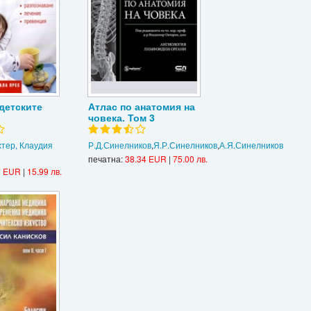
детските
Атлас по анатомия на
човека. Том 3
хтер, Клаудия
Р.Д.Синелников
,
Я.Р.Синелников
,
А.Я.Синелников
печатна:
38.34 EUR
|
75.00 лв.
7 EUR
|
15.99 лв.