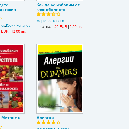
ете -
Как да се избавим от
 детския
главоболието
Мария Антонова
лов
,
Юрий Копанев
печатна:
1.02 EUR
|
2.00 лв.
3 EUR
|
12.00 лв.
- Митове и
Алергии
Д-р Уилям Е. Бергер