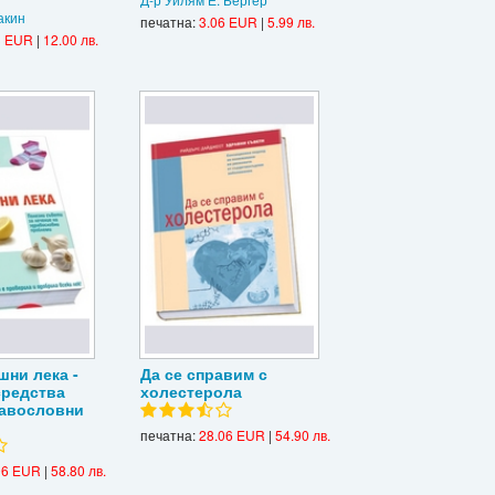
акин
печатна:
3.06 EUR
|
5.99 лв.
3 EUR
|
12.00 лв.
шни лека -
Да се справим с
средства
холестерола
авословни
печатна:
28.06 EUR
|
54.90 лв.
06 EUR
|
58.80 лв.