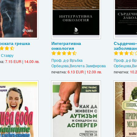
рската грешка
Интегративна
Сърдечно
онкология
заболяван
 Ставру
Проф. д-р Връбка
Проф. д-р Вр
на:
7.15 EUR
|
14.00 лв.
Орбецова
,
Виолета Замфирова
Орбецова
,
Ви
печатна:
6.13 EUR
|
12.00 лв.
печатна:
10.