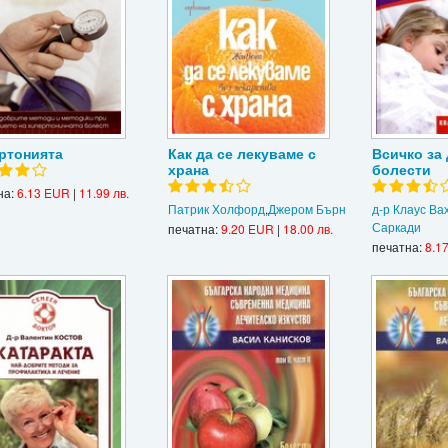
ртонията
Как да се лекуваме с
Всичко за 
храна
болести
на:
6.13 EUR
|
11.99 лв.
Патрик Холфорд
,
Джером Бърн
д-р Клаус Ва
Саркади
печатна:
9.20 EUR
|
18.00 лв.
печатна:
8.1