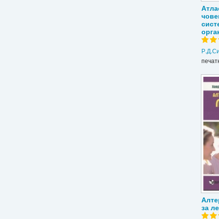
Атла
чове
сист
орга
Р.Д.С
печат
Алте
за л