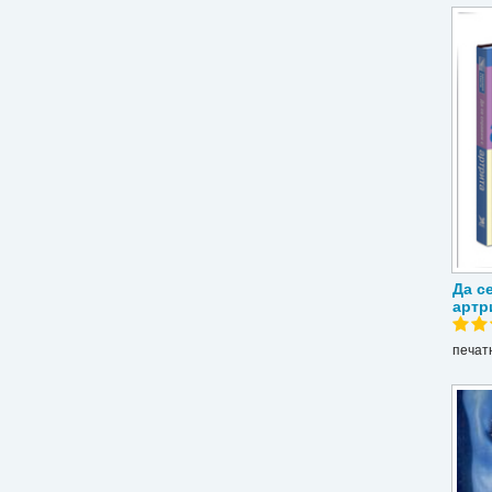
Да с
артр
печат