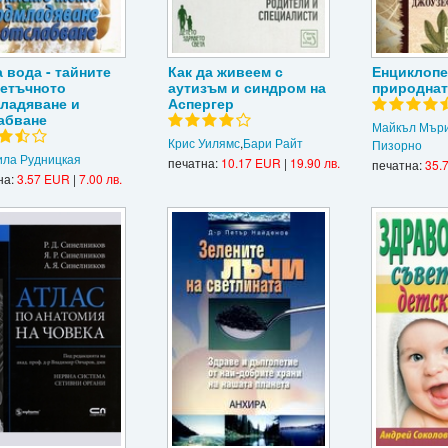
 вода - тайните
Как да живеем с
Енциклопе
летъчното
аутизъм и синдром на
природнат
ладяване и
Аспергер
абване
Майкъл Мъри
Крис Уилямс
,
Бари Райт
Пизорно
ла Рудницкая
печатна:
10.17 EUR
|
19.90 лв.
печатна:
35.
на:
3.57 EUR
|
7.00 лв.