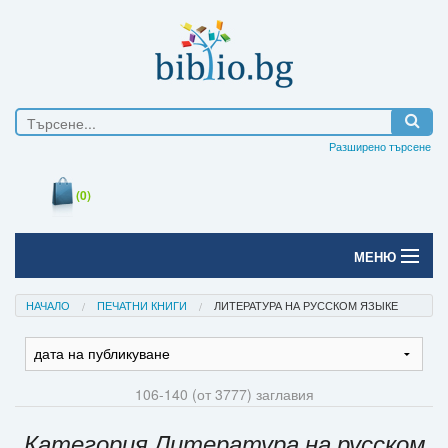
Разширено търсене
(0)
МЕНЮ
Начало
НАЧАЛО
ПЕЧАТНИ КНИГИ
ЛИТЕРАТУРА НА РУССКОМ ЯЗЫКЕ
Печатни книги
Електронни книги
106-140 (от 3777) заглавия
Е-списания
Категория Литература на русском