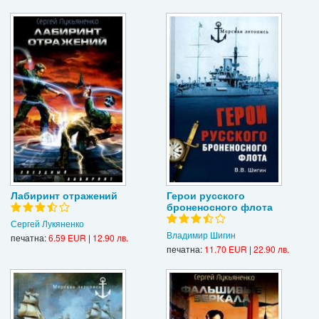
Лабиринт отражений
Герои русского
броненосного флота
Сергей Лукяненко
Владимир Шигин
печатна:
6.59 EUR
|
12.90 лв.
печатна:
11.70 EUR
|
22.90 лв.