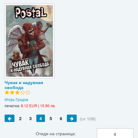
Чувак и надувная
свобода
Игорь Градов
печатна:
8.12 EUR
|
15.90 лв.
2
3
4
5
6
(от 108)
Отиди на страница: