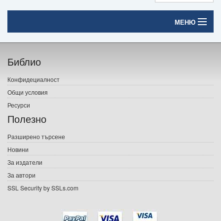
МЕНЮ
Начало
Библио
Печатни книги
Конфидециалност
Електронни книги
Общи условия
Ресурси
Е-списания
Полезно
Игри
Разширено търсене
Новини
Подаръци
За издатели
Ваучери
За автори
SSL Security by SSLs.com
Промоции
Контакти