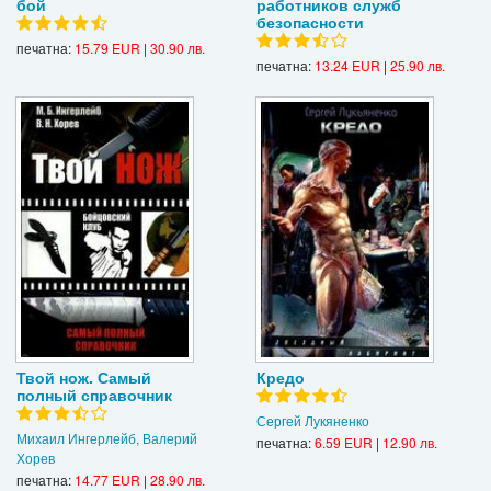
бой
работников служб
безопасности
печатна:
15.79 EUR
|
30.90 лв.
печатна:
13.24 EUR
|
25.90 лв.
Твой нож. Самый
Кредо
полный справочник
Сергей Лукяненко
Михаил Ингерлейб, Валерий
печатна:
6.59 EUR
|
12.90 лв.
Хорев
печатна:
14.77 EUR
|
28.90 лв.