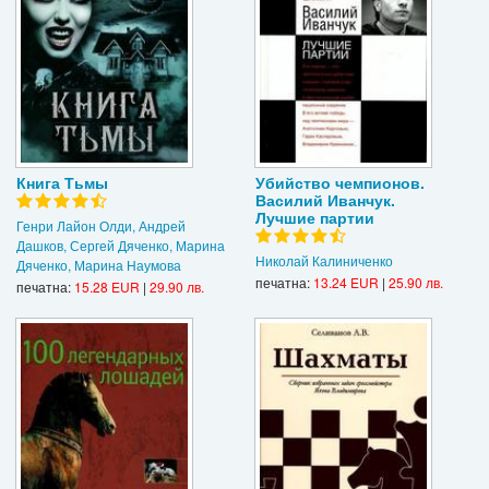
Книга Тьмы
Убийство чемпионов.
Василий Иванчук.
Лучшие партии
Генри Лайон Олди, Андрей
Дашков, Сергей Дяченко, Марина
Николай Калиниченко
Дяченко, Марина Наумова
печатна:
13.24 EUR
|
25.90 лв.
печатна:
15.28 EUR
|
29.90 лв.