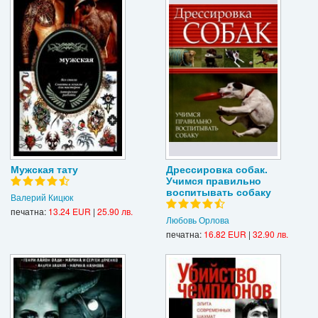
Мужская тату
Дрессировка собак.
Учимся правильно
воспитывать собаку
Валерий Кицюк
печатна:
13.24 EUR
|
25.90 лв.
Любовь Орлова
печатна:
16.82 EUR
|
32.90 лв.