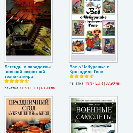
Легенды и парадоксы
Все о Чебурашке и
военной секретной
Крокодиле Гене
техники мира
печатна:
19.37 EUR
|
37.90 лв.
печатна:
20.91 EUR
|
40.90 лв.