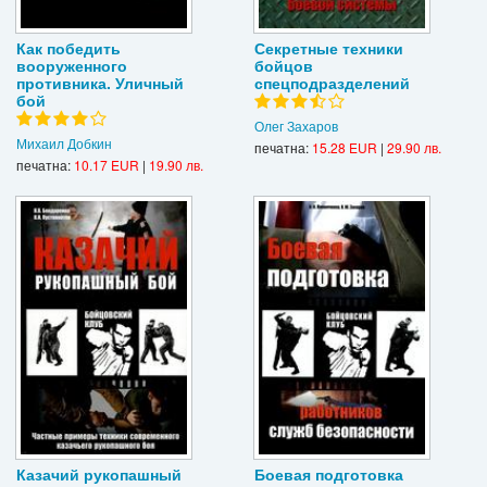
Как победить
Секретные техники
вооруженного
бойцов
противника. Уличный
спецподразделений
бой
Олег Захаров
Михаил Добкин
печатна:
15.28 EUR
|
29.90 лв.
печатна:
10.17 EUR
|
19.90 лв.
Казачий рукопашный
Боевая подготовка