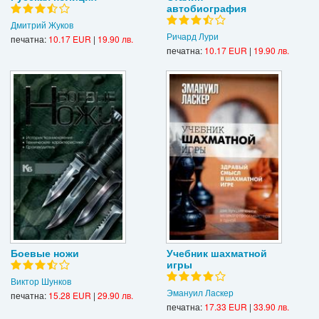
автобиография
Дмитрий Жуков
Ричард Лури
печатна:
10.17 EUR
|
19.90 лв.
печатна:
10.17 EUR
|
19.90 лв.
Боевые ножи
Учебник шахматной
игры
Виктор Шунков
Эмануил Ласкер
печатна:
15.28 EUR
|
29.90 лв.
печатна:
17.33 EUR
|
33.90 лв.