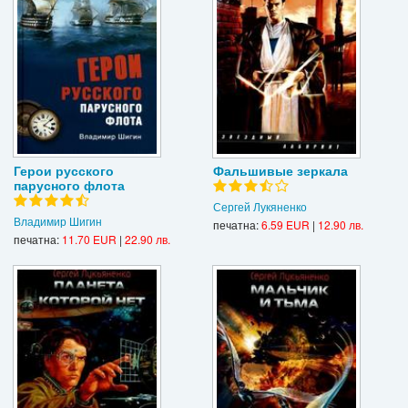
Герои русского
Фальшивые зеркала
парусного флота
Сергей Лукяненко
Владимир Шигин
печатна:
6.59 EUR
|
12.90 лв.
печатна:
11.70 EUR
|
22.90 лв.