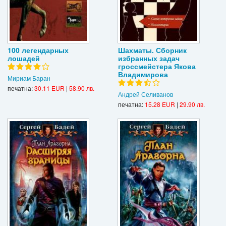
100 легендарных
Шахматы. Сборник
лошадей
избранных задач
гроссмейстера Якова
Владимирова
Мириам Баран
печатна:
30.11 EUR
|
58.90 лв.
Андрей Селиванов
печатна:
15.28 EUR
|
29.90 лв.