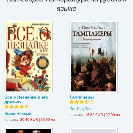
языке
Игри
Подаръци
Ваучери
Промоции
Контакти
Вход
Регистрация
Все о Незнайке и его
Тамплиеры
друзьях
Пол Рид Пирс
Носов, Николай
печатна:
16.82 EUR
|
32.90 лв.
печатна:
20.40 EUR
|
39.90 лв.