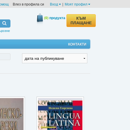
омощ
Влез в профила си
Вход
|
Моят профил
(0)
продукта
КЪМ
ПЛАЩАНЕ
ърсене
КОНТАКТИ