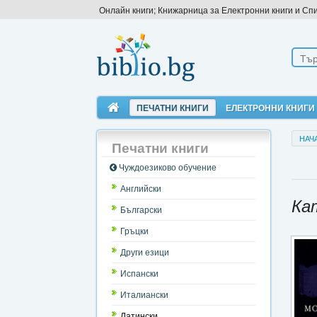
Онлайн книги; Книжарница за Електронни книги и Сп
ПЕЧАТНИ КНИГИ
ЕЛЕКТРОННИ КНИГИ
НАЧ
Печатни книги
Чуждоезиково обучение
Английски
Ка
Български
Гръцки
Други езици
Испански
Италиански
Латински