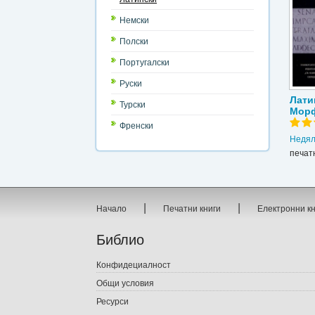
Немски
Полски
Португалски
Руски
Лати
Турски
Мор
Френски
Недял
печат
|
|
Начало
Печатни книги
Електронни к
Библио
Конфидециалност
Общи условия
Ресурси