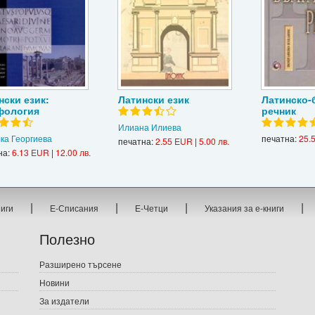
нски език:
Латински език
Латинско-
фология
речник
Илиана Илиева
ка Георгиева
печатна:
25.
печатна:
2.55 EUR
|
5.00 лв.
на:
6.13 EUR
|
12.00 лв.
|
|
|
|
ниги
Е-Списания
Е-Четци
Указания за е-книги
Полезно
Разширено търсене
Новини
За издатели