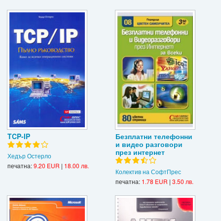
TCP-IP
Безплатни телефонни
и видео разговори
през интернет
Хедър Остерло
печатна:
9.20 EUR
|
18.00 лв.
Колектив на СофтПрес
печатна:
1.78 EUR
|
3.50 лв.