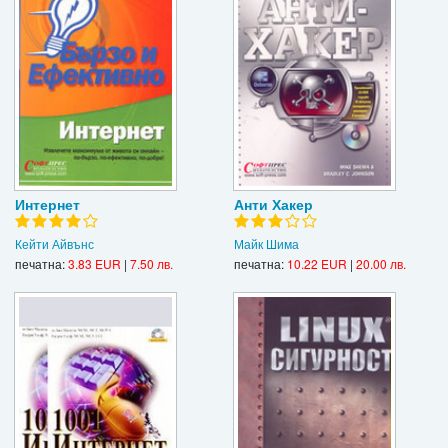
Интернет
Анти Хакер
Кейти Айвънс
Майк Шима
печатна:
3.83 EUR
|
7.50 лв.
печатна:
10.22 EUR
|
20.00 лв.