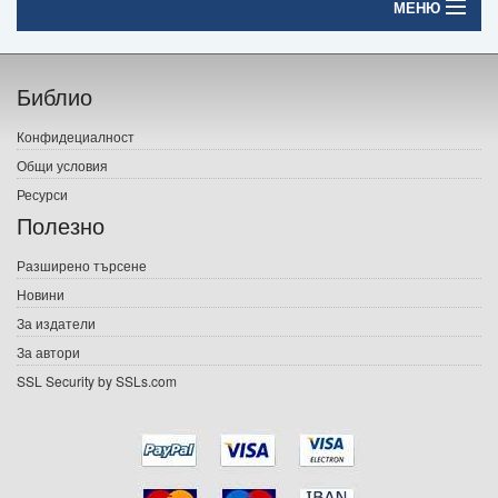
МЕНЮ
Начало
Библио
Печатни книги
Конфидециалност
Електронни книги
Общи условия
Ресурси
Е-списания
Полезно
Игри
Разширено търсене
Новини
Подаръци
За издатели
Ваучери
За автори
SSL Security by SSLs.com
Промоции
Контакти
Вход