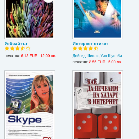
Уебсайтът
Интернет етикет
печатна:
6.13 EUR
|
12.00 лв.
Дейвид Шипли, Уил Шуолби
печатна:
2.55 EUR
|
5.00 лв.