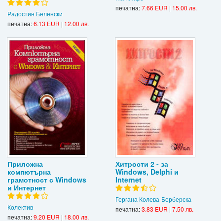
печатна:
7.66 EUR
|
15.00 лв.
Радостин Беленски
печатна:
6.13 EUR
|
12.00 лв.
Приложна
Хитрости 2 - за
компютърна
Windows, Delphi и
грамотност с Windows
Internet
и Интернет
Гергана Колева-Берберска
Колектив
печатна:
3.83 EUR
|
7.50 лв.
печатна:
9.20 EUR
|
18.00 лв.