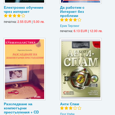
Електронно обучение
Да работим с
чрез интернет
Интернет без
проблеми
печатна:
2.55 EUR
|
5.00 лв.
Ерик Тирлинг
печатна:
6.13 EUR
|
12.00 лв.
Разследване на
Анти Спам
компютърни
престъпления + CD
Пол Улфе