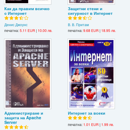
Как да правим всичко
Защитни стени и
с Интернет
сигурност в Интернет
Денис Джоунс
В. В. Притам
печатна:
5.11 EUR
|
10.00 лв.
печатна:
9.68 EUR
|
18.95 лв.
Администриране и
Интернет за всеки
защита на Apache
Server
печатна:
1.01 EUR
|
1.99 лв.