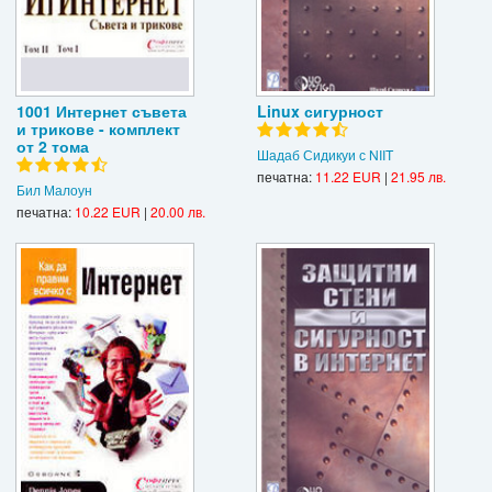
1001 Интернет съвета
Linux сигурност
и трикове - комплект
от 2 тома
Шадаб Сидикуи с NIIT
печатна:
11.22 EUR
|
21.95 лв.
Бил Малоун
печатна:
10.22 EUR
|
20.00 лв.