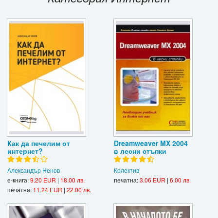
Игри
Подаръци
Ваучери
Промоции
Контакти
Вход
Регистрация
Как да печелим от
Dreamweaver MX 2004
интернет?
в лесни стъпки
Александър Ненов
Колектив
е-книга:
9.20 EUR
|
18.00 лв.
печатна:
3.06 EUR
|
6.00 лв.
печатна:
11.24 EUR
|
22.00 лв.