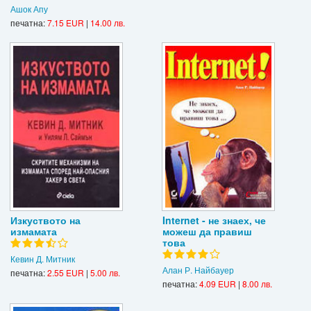
Ашок Апу
печатна:
7.15 EUR
|
14.00 лв.
Изкуството на
Internet - не знаех, че
измамата
можеш да правиш
това
Кевин Д. Митник
Алан Р. Найбауер
печатна:
2.55 EUR
|
5.00 лв.
печатна:
4.09 EUR
|
8.00 лв.