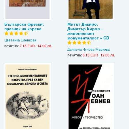
Български фрески:
Митът Дикиро.
празник на корена
Димитър Киров -
живописният
монументалист + CD
Цветанка Еленкова
печатна:
7.15 EUR
|
14.00 лв.
Даниела Чулова-Маркова
печатна:
6.13 EUR
|
12.00 лв.