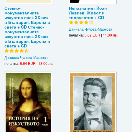
Стенно-
Непознатият Йоан
монументалните
Левиев. Живот и
изкуства през XX век
творчество + CD
в България, Европа и
света + CD Стенно-
Даниела Чулова-Маркова
монументалните
печатна:
5.62 EUR
|
11.00 лв.
изкуства през XX век
в България, Европа и
света + CD
Даниела Чулова-Маркова
печатна:
6.64 EUR
|
13.00 лв.