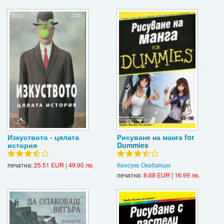
Изкуството - цялата
Рисуване на манга for
история
Dummies
печатна:
25.51 EUR
|
49.90 лв.
Кенсуке Окабаяши
печатна:
8.68 EUR
|
16.99 лв.