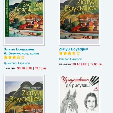
Златю Бояджиев.
Zlatyu Boyadjiev
Албум-монография
Dimitar Avramov
Димитър Аврамов
печатна:
30.16 EUR
|
59.00 лв.
печатна:
30.16 EUR
|
59.00 лв.