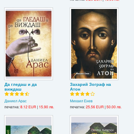
Да гледаш и да
Захарий Зограф на
виждаш
Атон
Даниел Арас
Михаил Енев
печатна:
8.12 EUR
|
15.90 лв.
печатна:
25.56 EUR
|
50.00 лв.