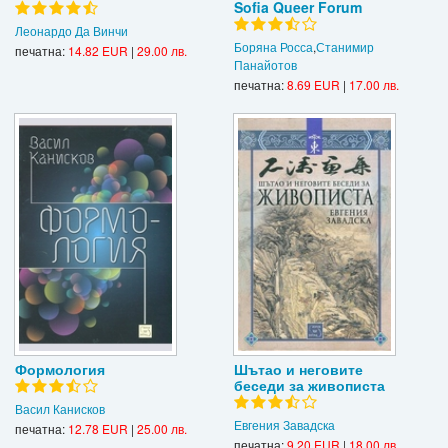
Sofia Queer Forum
Леонардо Да Винчи
Боряна Росса
,
Станимир
печатна:
14.82 EUR
|
29.00 лв.
Панайотов
печатна:
8.69 EUR
|
17.00 лв.
Формология
Шътао и неговите
беседи за живописта
Васил Канисков
Евгения Завадска
печатна:
12.78 EUR
|
25.00 лв.
печатна:
9.20 EUR
|
18.00 лв.