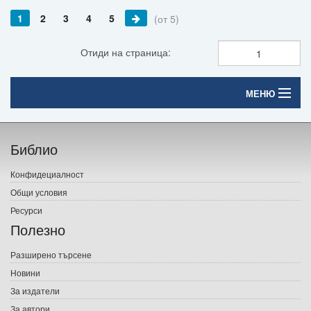
1
2
3
4
5
(от 5)
Отиди на страница:
МЕНЮ
Начало
Библио
Печатни книги
Конфидециалност
Електронни книги
Общи условия
Ресурси
Е-списания
Полезно
Игри
Разширено търсене
Новини
Подаръци
За издатели
Ваучери
За автори