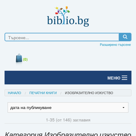
Разширено търсене
(0)
МЕНЮ
Начало
НАЧАЛО
ПЕЧАТНИ КНИГИ
ИЗОБРАЗИТЕЛНО ИЗКУСТВО
Печатни книги
Електронни книги
1-35 (от 146) заглавия
Е-списания
Категория Изобразително изкуство