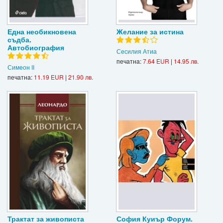
Една необикновена
Желание за истина
съдба.
Автобиография
Сесилия Атиа
печатна:
7.64 EUR
|
14.95 лв.
Симеон II
печатна:
11.19 EUR
|
21.90 лв.
Трактат за живописта
София Куиър Форум.