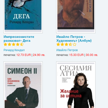
Импресионистите
Ивайло Петров -
разказват- Дега
Художникът (Албум)
Ричард Кендал
Ивайло Петров
печатна:
12.73 EUR
|
24.90 лв.
печатна:
15.33 EUR
|
30.00 лв.