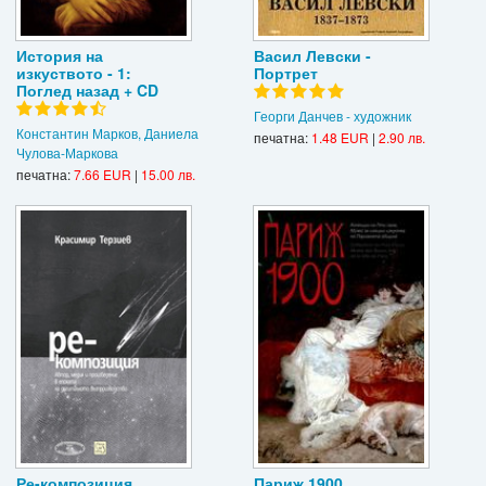
История на
Васил Левски -
изкуството - 1:
Портрет
Поглед назад + CD
Георги Данчев - художник
Константин Марков, Даниела
печатна:
1.48 EUR
|
2.90 лв.
Чулова-Маркова
печатна:
7.66 EUR
|
15.00 лв.
Ре-композиция
Париж 1900