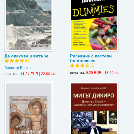
Да опаковаш вятъра
Рисуване с пастели
for dummies
Ванцети Василев
печатна:
9.20 EUR
|
18.00 лв.
печатна:
11.24 EUR
|
22.00 лв.