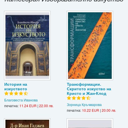
Игри
Подаръци
Ваучери
Промоции
Контакти
Вход
Регистрация
История на
Трансформации.
изкуството
Скритото изкуство на
Кристо и Жан-Клод
Благовеста Иванова
Зорница Кръчмарова
печатна:
11.24 EUR
|
22.00 лв.
печатна:
10.22 EUR
|
20.00 лв.