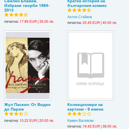
Свилен Блажев.
Кратка история на
Избрани творби 1984-
българския комикс
2013
Антон Стайков
печатна:
17.89 EUR
|
35.00 лв.
печатна:
20.45 EUR
|
40.00 лв.
Жул Паскин: От Видин
Колекционери на
до Париж
картини - 9 имена
печатна:
10.22 EUR
|
20.00 лв.
Камен Васевски
печатна:
19.42 EUR
|
38.00 лв.