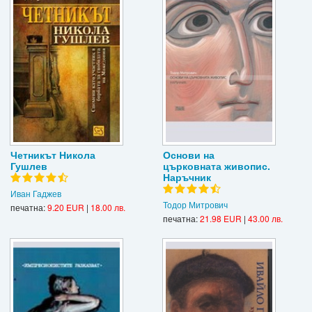
Четникът Никола
Основи на
Гушлев
църковната живопис.
Наръчник
Иван Гаджев
Тодор Митрович
печатна:
9.20 EUR
|
18.00 лв.
печатна:
21.98 EUR
|
43.00 лв.