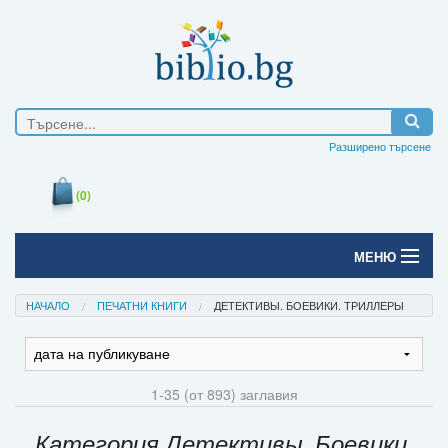
Разширено търсене
(0)
МЕНЮ
Начало
НАЧАЛО
ПЕЧАТНИ КНИГИ
ДЕТЕКТИВЫ. БОЕВИКИ. ТРИЛЛЕРЫ
Печатни книги
Електронни книги
1-35 (от 893) заглавия
Е-списания
Категория Детективы. Боевики.