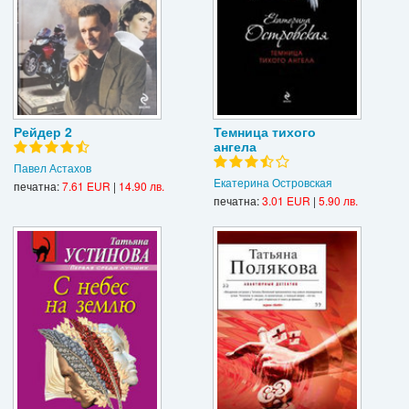
Рейдер 2
Темница тихого
ангела
Павел Астахов
Eкатерина Островская
печатна:
7.61 EUR
|
14.90 лв.
печатна:
3.01 EUR
|
5.90 лв.