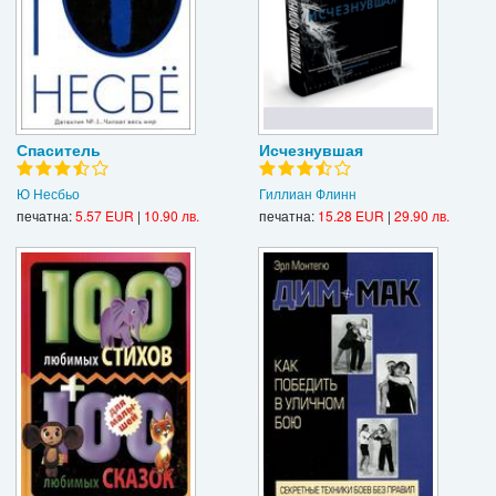
Спаситель
Исчезнувшая
Ю Несбьо
Гиллиан Флинн
печатна:
5.57 EUR
|
10.90 лв.
печатна:
15.28 EUR
|
29.90 лв.