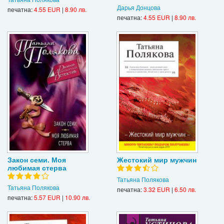
Дарья Донцова
печатна:
4.55 EUR
|
8.90 лв.
печатна:
4.55 EUR
|
8.90 лв.
Закон семи. Моя
Жестокий мир мужчин
любимая стерва
Татьяна Полякова
Татьяна Полякова
печатна:
3.32 EUR
|
6.50 лв.
печатна:
5.57 EUR
|
10.90 лв.