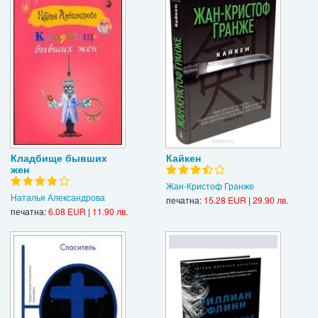
Кладбище бывших
Кайкен
жен
Жан-Кристоф Гранже
Наталья Александрова
печатна:
15.28 EUR
|
29.90 лв.
печатна:
6.08 EUR
|
11.90 лв.