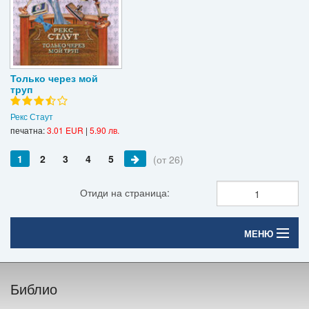
Только через мой
труп
Рекс Стаут
печатна:
3.01 EUR
|
5.90 лв.
1
2
3
4
5
(от 26)
Отиди на страница:
МЕНЮ
Начало
Библио
Печатни книги