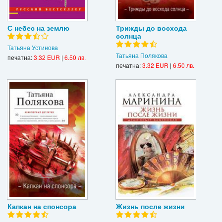
С небес на землю
Трижды до восхода
солнца
Татьяна Устинова
Татьяна Полякова
печатна:
3.32 EUR
|
6.50 лв.
печатна:
3.32 EUR
|
6.50 лв.
Капкан на спонсора
Жизнь после жизни