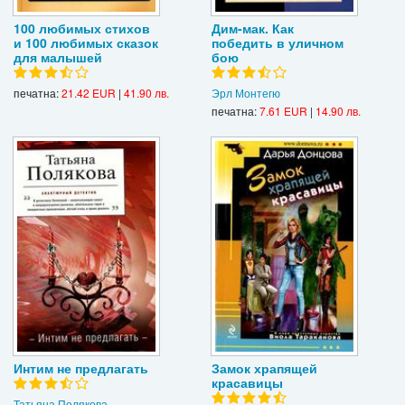
100 любимых стихов
Дим-мак. Как
и 100 любимых сказок
победить в уличном
для малышей
бою
печатна:
21.42 EUR
|
41.90 лв.
Эрл Монтегю
печатна:
7.61 EUR
|
14.90 лв.
Интим не предлагать
Замок храпящей
красавицы
Татьяна Полякова