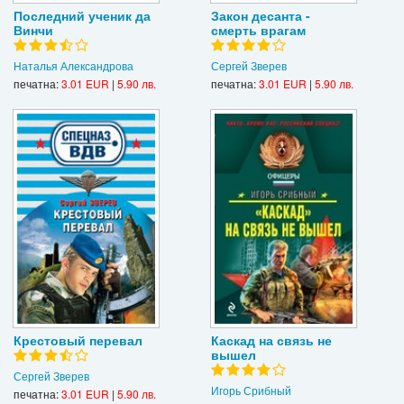
Последний ученик да
Закон десанта -
Винчи
смерть врагам
Наталья Александрова
Сергей Зверев
печатна:
3.01 EUR
|
5.90 лв.
печатна:
3.01 EUR
|
5.90 лв.
Крестовый перевал
Каскад на связь не
вышел
Сергей Зверев
Игорь Срибный
печатна:
3.01 EUR
|
5.90 лв.