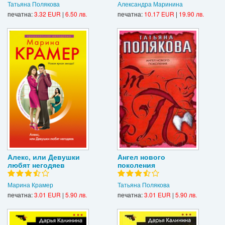
Татьяна Полякова
Александра Маринина
печатна:
3.32 EUR
|
6.50 лв.
печатна:
10.17 EUR
|
19.90 лв.
Алекс, или Девушки
Ангел нового
любят негодяев
поколения
Марина Крамер
Татьяна Полякова
печатна:
3.01 EUR
|
5.90 лв.
печатна:
3.01 EUR
|
5.90 лв.