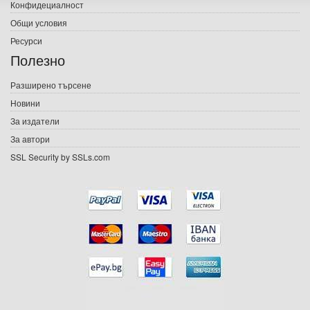
Конфидециалност
Електронни книги
Общи условия
Ресурси
Е-списания
Полезно
Игри
Разширено търсене
Новини
Подаръци
За издатели
Ваучери
За автори
SSL Security by SSLs.com
Промоции
Контакти
Вход
Регистрация