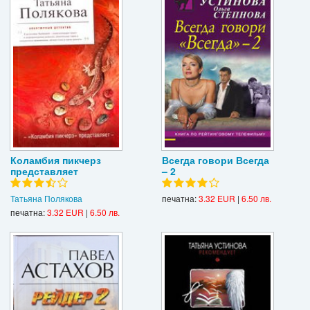
Коламбия пикчерз
Всегда говори Всегда
представляет
– 2
Татьяна Полякова
печатна:
3.32 EUR
|
6.50 лв.
печатна:
3.32 EUR
|
6.50 лв.