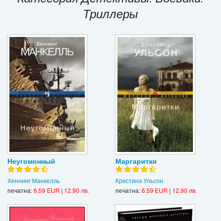
Триллеры
Игри
Подаръци
Ваучери
Промоции
Контакти
Вход
Регистрация
Неугомонный
Маргаритки
Хеннинг Манкелль
Кристина Ульсон
печатна:
6.59 EUR
|
12.90 лв.
печатна:
6.59 EUR
|
12.90 лв.