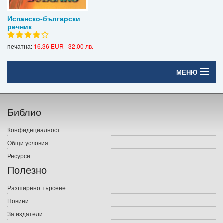
Испанско-български
речник
печатна:
16.36 EUR
|
32.00 лв.
МЕНЮ
Начало
Библио
Печатни книги
Конфидециалност
Електронни книги
Общи условия
Ресурси
Е-списания
Полезно
Игри
Разширено търсене
Новини
Подаръци
За издатели