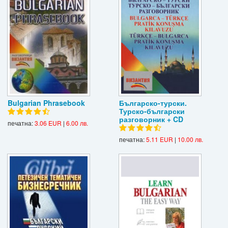
Bulgarian Phrasebook
Българско-турски.
Турско-български
разговорник + CD
печатна:
3.06 EUR
|
6.00 лв.
печатна:
5.11 EUR
|
10.00 лв.