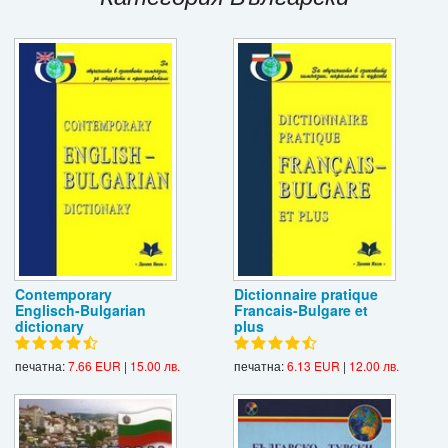
Игри
Подаръци
Ваучери
Промоции
Контакти
Вход
Регистрация
Contemporary
Dictionnaire pratique
Englisch-Bulgarian
Francais-Bulgare et
dictionary
plus
печатна:
7.66 EUR
|
15.00 лв.
печатна:
6.13 EUR
|
12.00 лв.