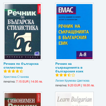
Речник по българска
Речник на
стилистика
съкращенията в
българския език
Христина Станева
Лилия Крумова-Цветкова
печатна:
7.15 EUR
|
14.00 лв.
печатна:
9.20 EUR
|
18.00 лв.