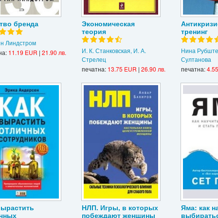
тво бренда
Экономическая
Антикриз
теория
тренинг
н Линдстром
И. К. Станковская, И. А.
Нина Рубште
на:
11.19 EUR
|
21.90 лв.
Стрелец
Султанова
печатна:
13.75 EUR
|
26.90 лв.
печатна:
4.5
вырастить
НЛП. Игры, в которых
Яма: как н
чных
побеждают женщины
выбиратьс