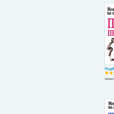
Подб
печат