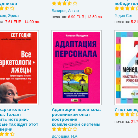
удников
победите
Бакиров, Анвар
сен, Эрика
Годин Сет
печатна:
6.90 EUR
|
13.50 лв.
на:
7.61 EUR
|
14.90 лв.
печатна:
5.2
маркетологи -
Адаптация персонала:
7 нот мен
ы. Талант
российский опыт
ить истории,
построения
печатна:
21.
рые так ждет этот
комплексной системы
верчи
Володина, Н.А.