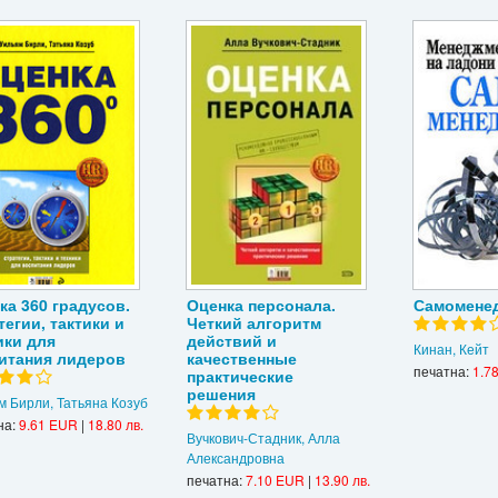
ка 360 градусов.
Оценка персонала.
Самомене
тегии, тактики и
Четкий алгоритм
ики для
действий и
Кинан, Кейт
итания лидеров
качественные
печатна:
1.7
практические
решения
м Бирли, Татьяна Козуб
на:
9.61 EUR
|
18.80 лв.
Вучкович-Стадник, Алла
Александровна
печатна:
7.10 EUR
|
13.90 лв.