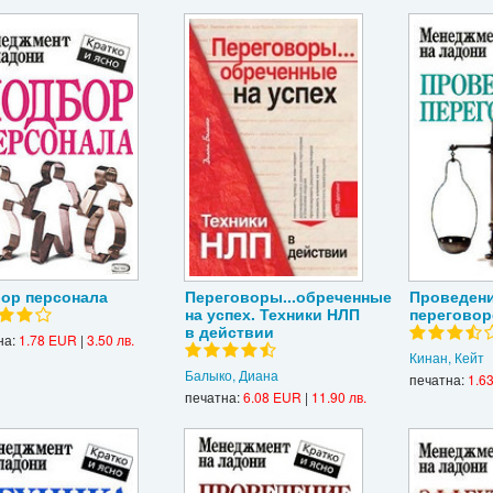
ор персонала
Переговоры...обреченные
Проведен
на успех. Техники НЛП
переговор
в действии
на:
1.78 EUR
|
3.50 лв.
Кинан, Кейт
Балыко, Диана
печатна:
1.6
печатна:
6.08 EUR
|
11.90 лв.