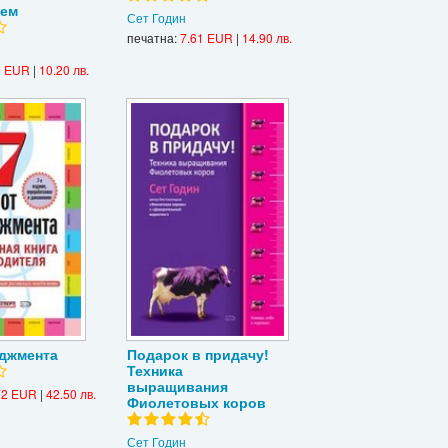
лем
Сет Годин
печатна:
7.61 EUR
|
14.90 лв.
1 EUR
|
10.20 лв.
еджмента
Подарок в придачу!
Техника
выращивания
72 EUR
|
42.50 лв.
Фиолетовых коров
Сет Годин