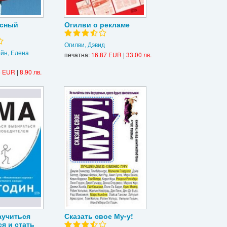
исный
Огилви о рекламе
Огилви, Дэвид
йн, Елена
печатна:
16.87 EUR
|
33.00 лв.
5 EUR
|
8.90 лв.
аучиться
Сказать свое Му-у!
я и стать