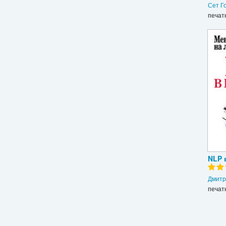
Сет Г
печат
NLP 
Дмитр
печат