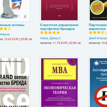
исные истины
Стратегия управления
Партизанс
портфелем брендов
маркетинг
 Умаров
Аакер, Дэвид А.
Джей Конрад
на:
13.24 EUR
|
25.90 лв.
печатна:
11.70 EUR
|
22.90 лв.
печатна:
10.