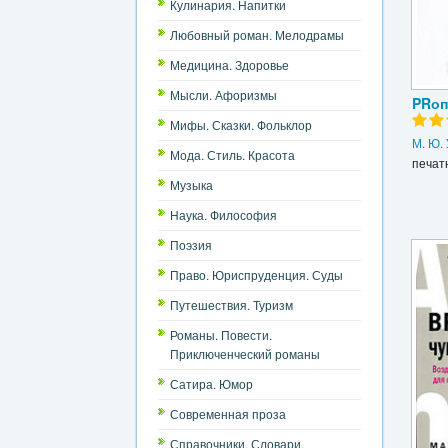
Кулинария. Напитки
Любовный роман. Мелодрамы
Медицина. Здоровье
Мысли. Афоризмы
PRоп
Мифы. Сказки. Фольклор
М. Ю.
Мода. Стиль. Красота
печат
Музыка
Наука. Философия
Поэзия
Право. Юриспруденция. Суды
Путешествия. Туризм
Романы. Повести.
Приключенческий романы
Сатира. Юмор
Современная проза
Справочники. Словари.