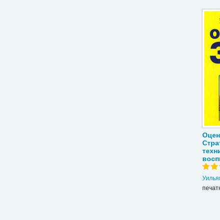
Оцен
Стра
техн
восп
Уилья
печат