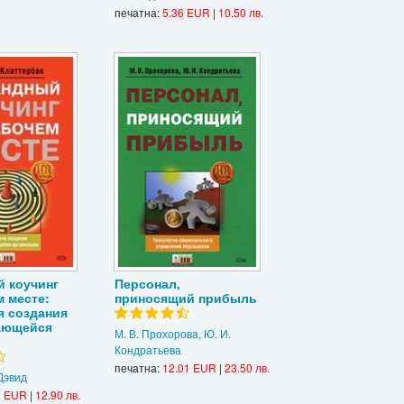
печатна:
5.36 EUR
|
10.50 лв.
 коучинг
Персонал,
м месте:
приносящий прибыль
я создания
ающейся
М. В. Прохорова, Ю. И.
Кондратьева
печатна:
12.01 EUR
|
23.50 лв.
Дэвид
9 EUR
|
12.90 лв.