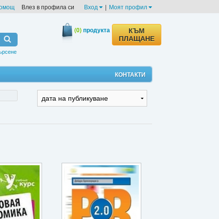
омощ
Влез в профила си
Вход
|
Моят профил
(0)
продукта
КЪМ
ПЛАЩАНЕ
ърсене
КОНТАКТИ