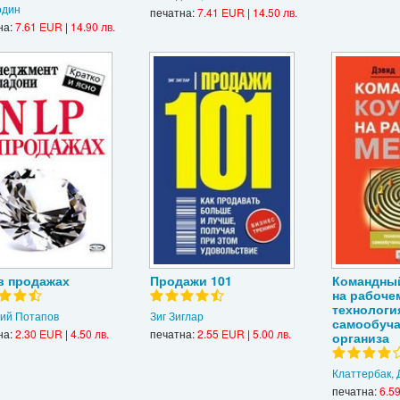
один
печатна:
7.41 EUR
|
14.50 лв.
на:
7.61 EUR
|
14.90 лв.
в продажах
Продажи 101
Командный
на рабоче
технологи
ий Потапов
Зиг Зиглар
самообуч
на:
2.30 EUR
|
4.50 лв.
печатна:
2.55 EUR
|
5.00 лв.
организа
Клаттербак, 
печатна:
6.5