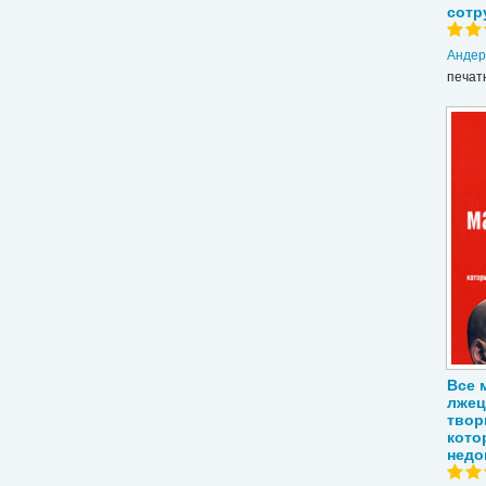
сотр
Андер
печат
Все 
лжец
твор
кото
недо