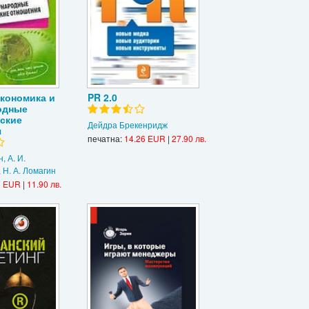
кономика и
PR 2.0
одные
ские
Дейдра Брекенридж
я
печатна:
14.26 EUR
|
27.90 лв.
, А. И.
 Н. А. Ломагин
8 EUR
|
11.90 лв.