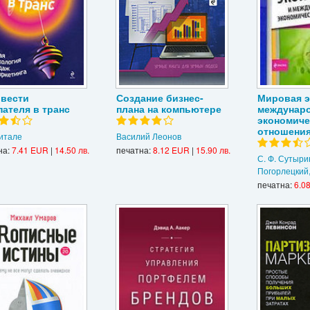
ввести
Создание бизнес-
Мировая э
пателя в транс
плана на компьютере
междунар
экономиче
отношени
итале
Василий Леонов
на:
7.41 EUR
|
14.50 лв.
печатна:
8.12 EUR
|
15.90 лв.
С. Ф. Сутырин
Погорлецкий,
печатна:
6.0