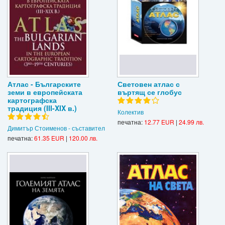
Атлас - Българските
Световен атлас с
земи в европейската
въртящ се глобус
картографска
традиция (III-XIX в.)
Колектив
печатна:
12.77 EUR
|
24.99 лв.
Димитър Стоименов - съставител
печатна:
61.35 EUR
|
120.00 лв.