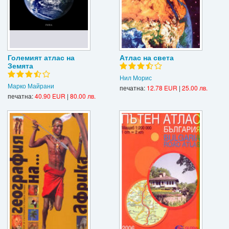
Големият атлас на
Атлас на света
Земята
Нил Морис
Марко Майрани
печатна:
12.78 EUR
|
25.00 лв.
печатна:
40.90 EUR
|
80.00 лв.