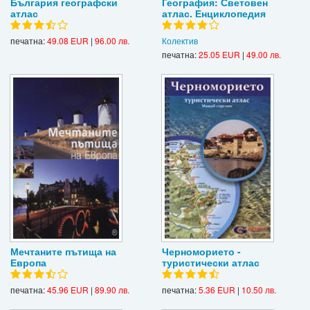
България географски
География: Световен
атлас
атлас. Енциклопедия
печатна:
49.08 EUR
|
96.00 лв.
Колектив
печатна:
25.05 EUR
|
49.00 лв.
Мечтаните пътища на
Черноморието -
Европа
туристически атлас
печатна:
45.96 EUR
|
89.90 лв.
печатна:
5.36 EUR
|
10.50 лв.