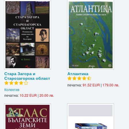
Стара Загора и
Атлантика
Старозагорска област
печатна:
91.52 EUR
|
179.00 лв.
Колектив
печатна:
10.22 EUR
|
20.00 лв.