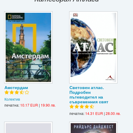
Игри
Подаръци
Ваучери
Промоции
Контакти
Вход
Регистрация
Амстердам
Световен атлас.
Подробен
пътеводител на
Колектив
съвременния свят
печатна:
10.17 EUR
|
19.90 лв.
печатна:
14.31 EUR
|
28.00 лв.