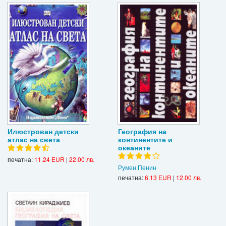
Илюстрован детски
География на
атлас на света
континентите и
океаните
печатна:
11.24 EUR
|
22.00 лв.
Румен Пенин
печатна:
6.13 EUR
|
12.00 лв.