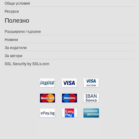
Общи условия
Ресурси
Е-списания
Полезно
Игри
Разширено търсене
Новини
Подаръци
За издатели
Ваучери
За автори
SSL Security by SSLs.com
Промоции
Контакти
Вход
Регистрация