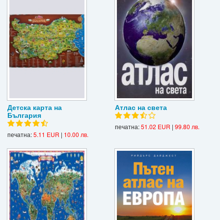
Детска карта на
Атлас на света
България
печатна:
51.02 EUR
|
99.80 лв.
печатна:
5.11 EUR
|
10.00 лв.