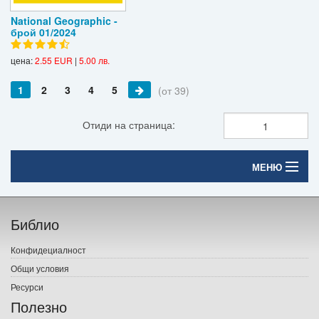
National Geographic -
брой 01/2024
цена:
2.55 EUR
|
5.00 лв.
1
2
3
4
5
(от 39)
Отиди на страница:
МЕНЮ
Начало
Библио
Печатни книги
Конфидециалност
Електронни книги
Общи условия
Ресурси
Е-списания
Полезно