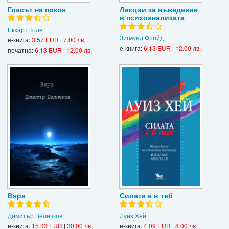
Гласът на покоя
Лекции за въведение
в психоанализата
Екхарт Толе
Зигмунд Фройд
е-книга:
3.57 EUR
|
7.00 лв.
е-книга:
6.13 EUR
|
12.00 лв.
печатна:
6.13 EUR
|
12.00 лв.
Вяра
Силата е в теб
Димитър Величков
Луиз Хей
е-книга:
15.33 EUR
|
30.00 лв.
е-книга:
4.09 EUR
|
8.00 лв.