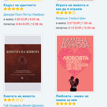
Кодът на щастието
Играта на живота и
как да я играем
Джордж Прат
,
Питър Ламбрау
Флорънс Сковъл Шин
е-книга:
4.60 EUR
|
9.00 лв.
е-книга:
3.57 EUR
|
7.00 лв.
печатна:
6.64 EUR
|
12.99 лв.
печатна:
6.13 EUR
|
12.00 лв.
Книгата на живота
Любовта - какво не
знаем за нея
Гай Хендрикс
,
Филип Джонкок