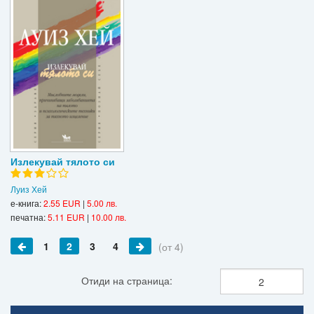
Излекувай тялото си
Луиз Хей
е-книга:
2.55 EUR
|
5.00 лв.
печатна:
5.11 EUR
|
10.00 лв.
1
2
3
4
(от 4)
Отиди на страница: