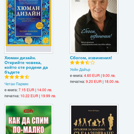
Хюман дизайн.
Сбогом, извинения!
Открийте човека,
който сте родени да
Уейн Дайър
бъдете
е-книга:
4.60 EUR
|
9.00 лв.
печатна:
9.20 EUR
|
18.00 лв.
Четан Паркин
е-книга:
7.15 EUR
|
14.00 лв.
печатна:
10.22 EUR
|
19.99 лв.