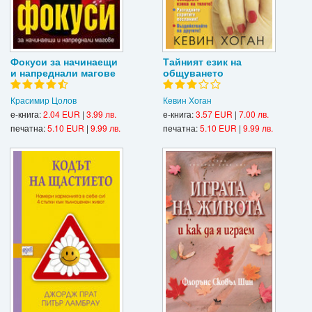
Фокуси за начинаещи
Тайният език на
и напреднали магове
общуването
Красимир Цолов
Кевин Хоган
е-книга:
2.04 EUR
|
3.99 лв.
е-книга:
3.57 EUR
|
7.00 лв.
печатна:
5.10 EUR
|
9.99 лв.
печатна:
5.10 EUR
|
9.99 лв.