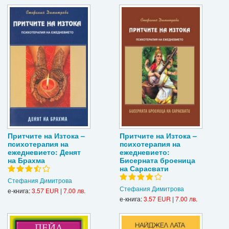
Притчите на Изтока –
Притчите на Изтока –
психотерапия на
психотерапия на
ежедневието: Денят
ежедневието:
на Брахма
Бисерната броеница
на Сарасвати
Стефания Димитрова
Стефания Димитрова
е-книга:
3.57 EUR
|
7.00 лв.
е-книга:
3.57 EUR
|
7.00 лв.