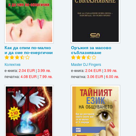
Как да спим по-малко
Оръжия за масово
и да сме по-енергични
съблазняване
Колектив
Master DJ Fingers
е-книга:
2.04 EUR
|
3.99 лв.
е-книга:
2.04 EUR
|
3.99 лв.
печатна:
4.08 EUR
|
7.99 лв.
печатна:
3.06 EUR
|
6.00 лв.