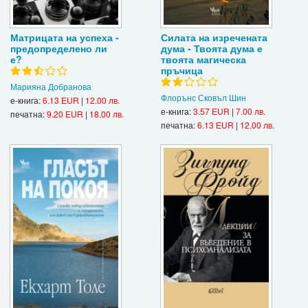
Матрицата на успеха -
Силата на изречената
предопределено ли
дума - Твоята дума е
е?
твоята магическа
пръчица
Марияна Добранова
Флорънс Сковъл Шин
е-книга:
6.13 EUR
|
12.00 лв.
е-книга:
3.57 EUR
|
7.00 лв.
печатна:
9.20 EUR
|
18.00 лв.
печатна:
6.13 EUR
|
12.00 лв.