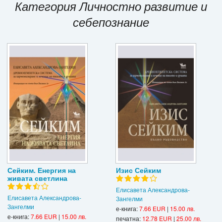
Категория Личностно развитие и
Игри
себепознание
Подаръци
Ваучери
Промоции
Контакти
Вход
Регистрация
Сейким. Енергия на
Изис Сейким
живата светлина
Елисавета Александрова-
Елисавета Александрова-
Зангелми
Зангелми
е-книга:
7.66 EUR
|
15.00 лв.
е-книга:
7.66 EUR
|
15.00 лв.
печатна:
12.78 EUR
|
25.00 лв.