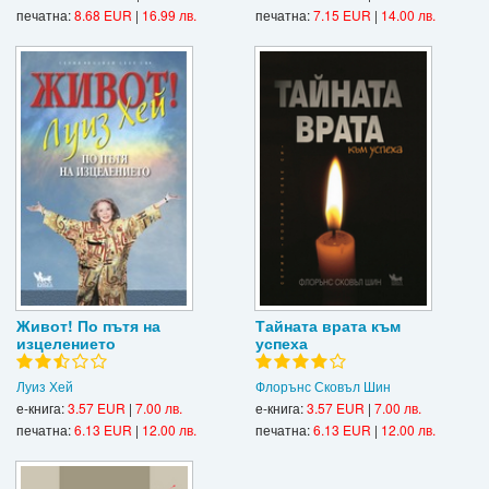
печатна:
8.68 EUR
|
16.99 лв.
печатна:
7.15 EUR
|
14.00 лв.
Живот! По пътя на
Тайната врата към
изцелението
успеха
Луиз Хей
Флорънс Сковъл Шин
е-книга:
3.57 EUR
|
7.00 лв.
е-книга:
3.57 EUR
|
7.00 лв.
печатна:
6.13 EUR
|
12.00 лв.
печатна:
6.13 EUR
|
12.00 лв.