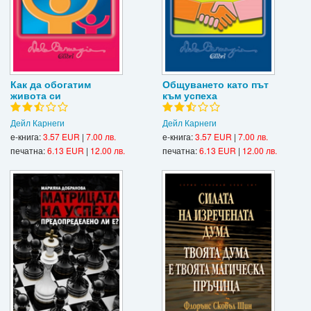
Как да обогатим
Общуването като път
живота си
към успеха
Дейл Карнеги
Дейл Карнеги
е-книга:
3.57 EUR
|
7.00 лв.
е-книга:
3.57 EUR
|
7.00 лв.
печатна:
6.13 EUR
|
12.00 лв.
печатна:
6.13 EUR
|
12.00 лв.