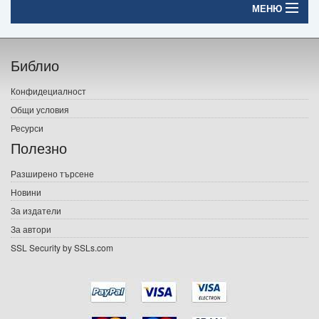
МЕНЮ
Начало
Библио
Печатни книги
Конфидециалност
Електронни книги
Общи условия
Ресурси
Е-списания
Полезно
Игри
Разширено търсене
Новини
Подаръци
За издатели
Ваучери
За автори
SSL Security by SSLs.com
Промоции
Контакти