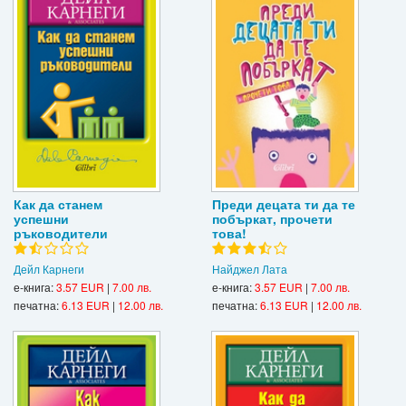
Как да станем
Преди децата ти да те
успешни
побъркат, прочети
ръководители
това!
Дейл Карнеги
Найджел Лата
е-книга:
3.57 EUR
|
7.00 лв.
е-книга:
3.57 EUR
|
7.00 лв.
печатна:
6.13 EUR
|
12.00 лв.
печатна:
6.13 EUR
|
12.00 лв.