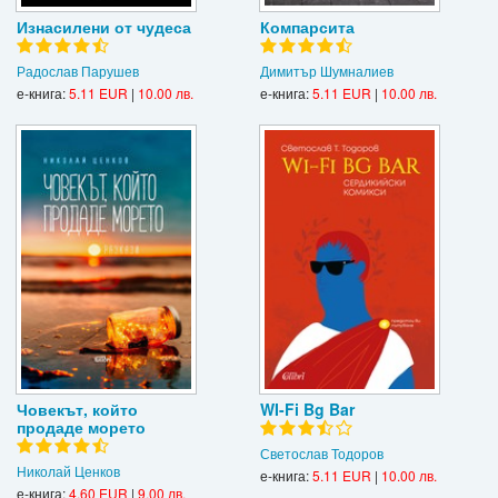
Изнасилени от чудеса
Компарсита
Радослав Парушев
Димитър Шумналиев
е-книга:
5.11 EUR
|
10.00 лв.
е-книга:
5.11 EUR
|
10.00 лв.
Човекът, който
WI-Fi Bg Bar
продаде морето
Светослав Тодоров
Николай Ценков
е-книга:
5.11 EUR
|
10.00 лв.
е-книга:
4.60 EUR
|
9.00 лв.