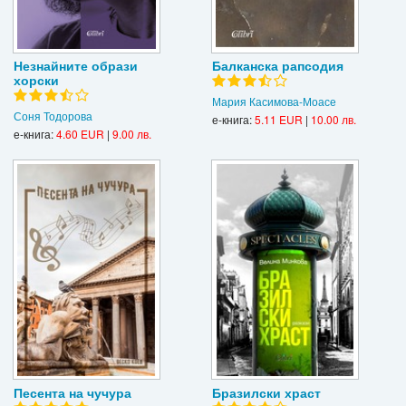
Незнайните образи
Балканска рапсодия
хорски
Мария Касимова-Моасе
Соня Тодорова
е-книга:
5.11 EUR
|
10.00 лв.
е-книга:
4.60 EUR
|
9.00 лв.
Песента на чучура
Бразилски храст