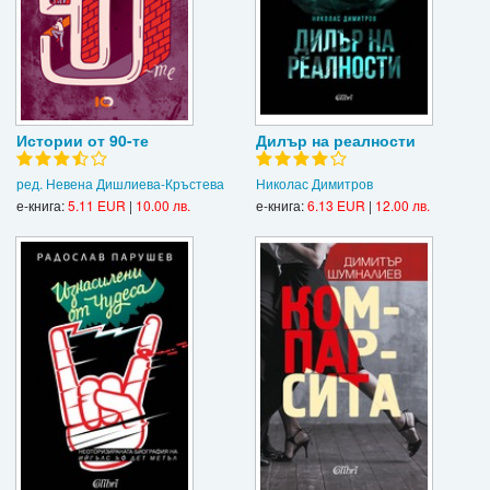
Истории от 90-те
Дилър на реалности
ред. Невена Дишлиева-Кръстева
Николас Димитров
е-книга:
5.11 EUR
|
10.00 лв.
е-книга:
6.13 EUR
|
12.00 лв.