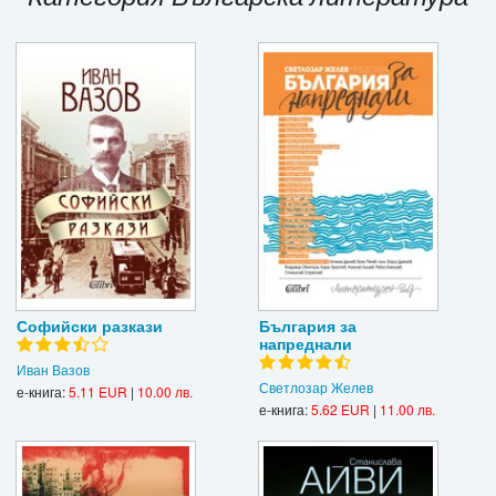
Игри
Подаръци
Ваучери
Промоции
Контакти
Вход
Регистрация
Софийски разкази
България за
напреднали
Иван Вазов
Светлозар Желев
е-книга:
5.11 EUR
|
10.00 лв.
е-книга:
5.62 EUR
|
11.00 лв.