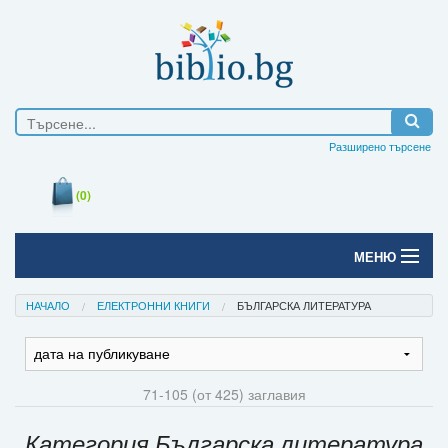
Разширено търсене
(0)
МЕНЮ
Начало
НАЧАЛО
ЕЛЕКТРОННИ КНИГИ
БЪЛГАРСКА ЛИТЕРАТУРА
Печатни книги
Електронни книги
71-105 (от 425) заглавия
Е-списания
Категория Българска литература