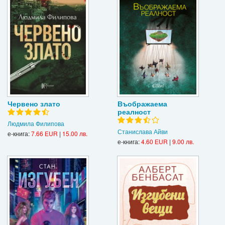
Червено злато
Въображаема
реалност
Людмила Филипова
Станислава Айви
е-книга:
7.66 EUR
|
15.00 лв.
е-книга:
4.60 EUR
|
9.00 лв.