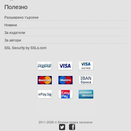
Е-списания
Полезно
Игри
Разширено търсене
Новини
Подаръци
За издатели
Ваучери
За автори
SSL Security by SSLs.com
Промоции
Контакти
Вход
Регистрация
2011-2026 © Всички права запазени