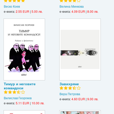
Веско Коев
Велина Минкова
е-книга:
2.55 EUR
|
5.00 лв.
е-книга:
4.09 EUR
|
8.00 лв.
Тимур и неговите
Завихряне
командоси
Вера Петрова
Вилислав Георгиев
е-книга:
4.60 EUR
|
9.00 лв.
е-книга:
5.11 EUR
|
10.00 лв.