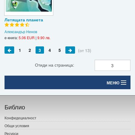
Летящата планета
Александър Ненов
е-книга:
5.06 EUR
|
9.90 лв.
1
2
3
4
5
(от 13)
Отиди на страница:
МЕНЮ
Начало
Библио
Печатни книги
Конфидециалност
Електронни книги
Общи условия
Ресурси