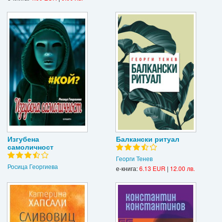
Изгубена
Балкански ритуал
самоличност
Георги Тенев
Росица Георгиева
е-книга:
6.13 EUR
|
12.00 лв.