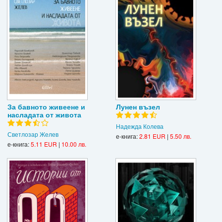
За бавното живеене и
Лунен възел
насладата от живота
Надежда Колева
Светлозар Желев
е-книга:
2.81 EUR
|
5.50 лв.
е-книга:
5.11 EUR
|
10.00 лв.