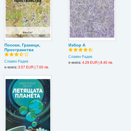
Посоки, Граници,
Избор А
Пространства
Славян Радев
Славян Радев
е-книга:
4.29 EUR
|
8.40 лв.
е-книга:
3.57 EUR
|
7.00 лв.