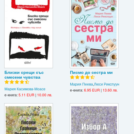
Близки срещи със
Писмо до сестра ми
смесени чувства
Мария Пеева
,
Люси Рикспуун
Мария Касимова-Моасе
е-книга:
6.95 EUR
|
13.60 лв.
е-книга:
5.11 EUR
|
10.00 лв.