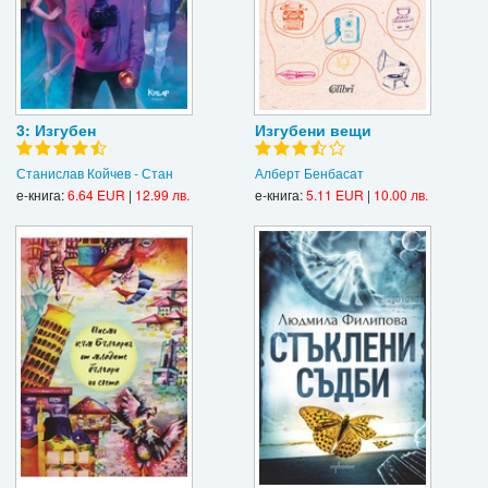
3: Изгубен
Изгубени вещи
Станислав Койчев - Стан
Алберт Бенбасат
е-книга:
6.64 EUR
|
12.99 лв.
е-книга:
5.11 EUR
|
10.00 лв.