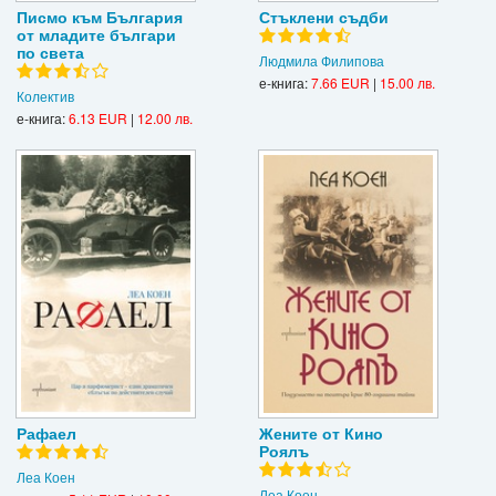
Писмо към България
Стъклени съдби
от младите българи
по света
Людмила Филипова
е-книга:
7.66 EUR
|
15.00 лв.
Колектив
е-книга:
6.13 EUR
|
12.00 лв.
Рафаел
Жените от Кино
Роялъ
Леа Коен
Леа Коен