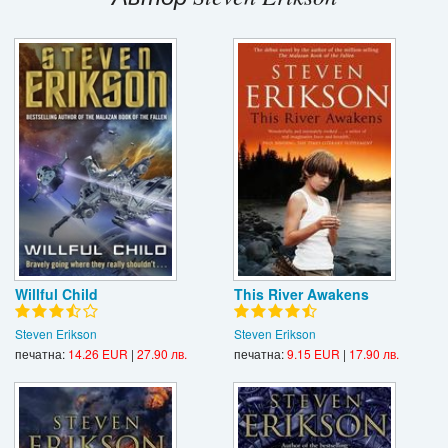
Игри
Подаръци
Ваучери
Промоции
Контакти
Вход
Регистрация
Willful Child
This River Awakens
Steven Erikson
Steven Erikson
печатна:
14.26 EUR
|
27.90 лв.
печатна:
9.15 EUR
|
17.90 лв.