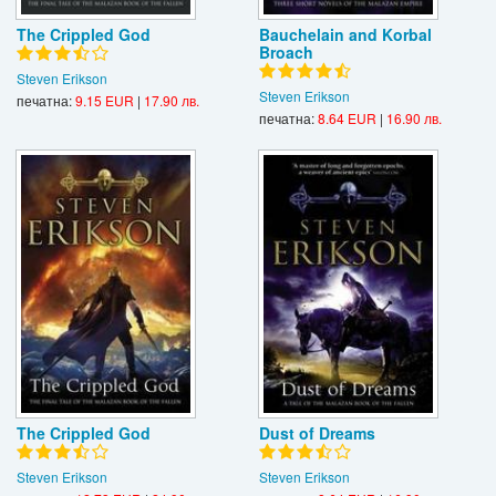
The Crippled God
Bauchelain and Korbal
Broach
Steven Erikson
Steven Erikson
печатна:
9.15 EUR
|
17.90 лв.
печатна:
8.64 EUR
|
16.90 лв.
The Crippled God
Dust of Dreams
Steven Erikson
Steven Erikson