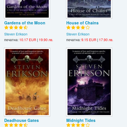
Gardens of the Moon
House of Chains
Steven Erikson
Steven Erikson
печатна:
10.17 EUR
|
19.90 лв.
печатна:
9.15 EUR
|
17.90 лв.
Deadhouse Gates
Midnight Tides