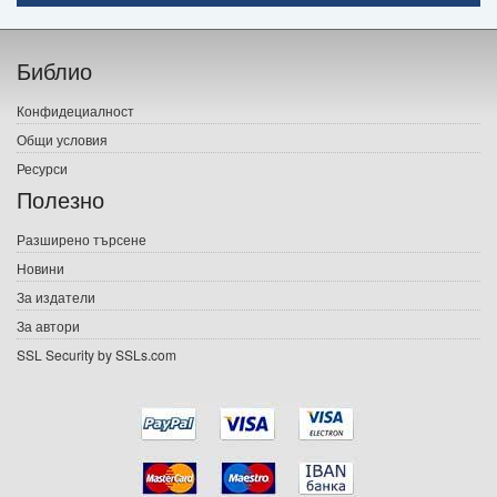
Начало
Библио
Печатни книги
Конфидециалност
Електронни книги
Общи условия
Ресурси
Е-списания
Полезно
Игри
Разширено търсене
Новини
Подаръци
За издатели
Ваучери
За автори
SSL Security by SSLs.com
Промоции
Контакти
Вход