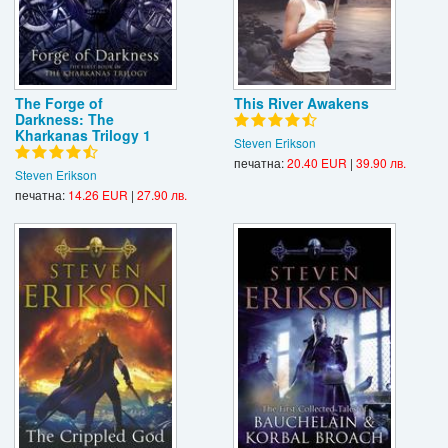
The Forge of
This River Awakens
Darkness: The
Kharkanas Trilogy 1
Steven Erikson
печатна:
20.40 EUR
|
39.90 лв.
Steven Erikson
печатна:
14.26 EUR
|
27.90 лв.