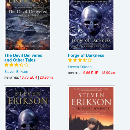
The Devil Delivered
Forge of Darkness
and Other Tales
Steven Erikson
Steven Erikson
печатна:
9.66 EUR
|
18.90 лв.
печатна:
13.75 EUR
|
26.90 лв.