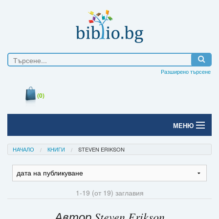
Разширено търсене
(0)
МЕНЮ
Начало
НАЧАЛО
КНИГИ
STEVEN ERIKSON
Печатни книги
Електронни книги
1-19 (от 19) заглавия
Е-списания
Автор Steven Erikson