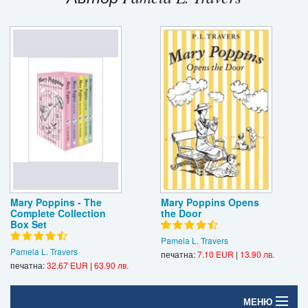
Игри
Подаръци
Ваучери
Промоции
Контакти
Вход
Регистрация
Mary Poppins - The
Mary Poppins Opens
Complete Collection
the Door
Box Set
Pamela L. Travers
Pamela L. Travers
печатна:
7.10 EUR
|
13.90 лв.
печатна:
32.67 EUR
|
63.90 лв.
МЕНЮ