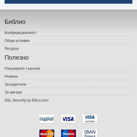
Начало
Библио
Печатни книги
Конфидециалност
Електронни книги
Общи условия
Ресурси
Е-списания
Полезно
Игри
Разширено търсене
Новини
Подаръци
За издатели
Ваучери
За автори
SSL Security by SSLs.com
Промоции
Контакти
Вход