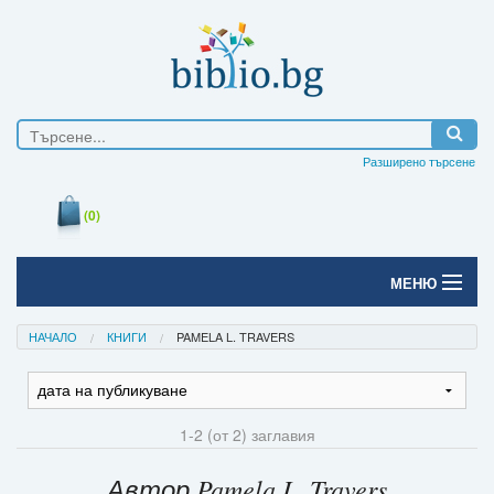
Разширено търсене
(0)
МЕНЮ
Начало
НАЧАЛО
КНИГИ
PAMELA L. TRAVERS
Печатни книги
Електронни книги
1-2 (от 2) заглавия
Е-списания
Автор Pamela L. Travers