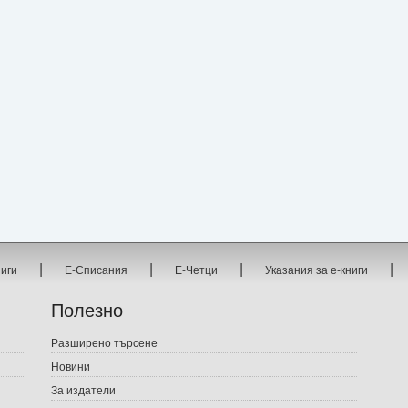
|
|
|
|
ниги
Е-Списания
Е-Четци
Указания за е-книги
Полезно
Разширено търсене
Новини
За издатели