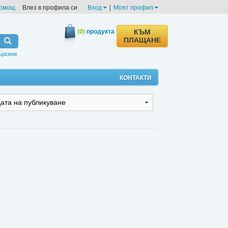
омощ
Влез в профила си
Вход
|
Моят профил
(0)
продукта
КЪМ
ПЛАЩАНЕ
ърсене
КОНТАКТИ