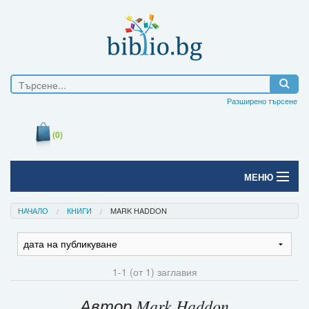
Разширено търсене
(0)
МЕНЮ
Начало
НАЧАЛО
КНИГИ
MARK HADDON
Печатни книги
Електронни книги
1-1 (от 1) заглавия
Е-списания
Автор Mark Haddon