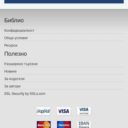
Начало
Библио
Печатни книги
Конфидециалност
Електронни книги
Общи условия
Ресурси
Е-списания
Полезно
Игри
Разширено търсене
Новини
Подаръци
За издатели
Ваучери
За автори
SSL Security by SSLs.com
Промоции
Контакти
Вход