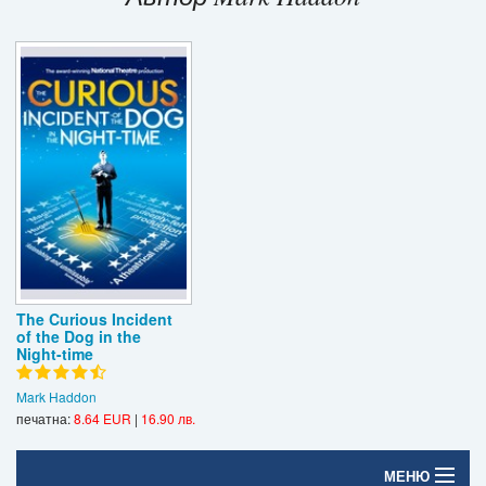
Игри
Подаръци
Ваучери
Промоции
Контакти
Вход
Регистрация
The Curious Incident
of the Dog in the
Night-time
Mark Haddon
печатна:
8.64 EUR
|
16.90 лв.
МЕНЮ