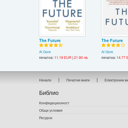
The Future
The Future
Al Gore
Al Gore
печатна:
11.19 EUR
|
21.90 лв.
печатна:
14.77 
|
|
Начало
Печатни книги
Електронни к
Библио
Конфидециалност
Общи условия
Ресурси