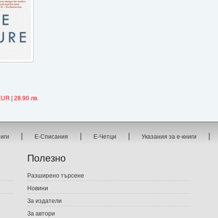
EUR
|
28.90 лв.
|
|
|
|
ниги
Е-Списания
Е-Четци
Указания за е-книги
Полезно
Разширено търсене
Новини
За издатели
За автори