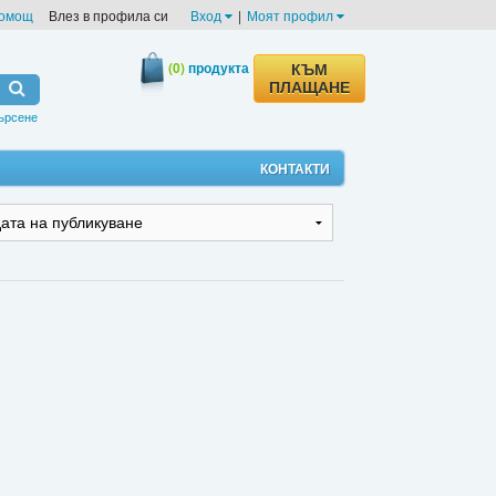
омощ
Влез в профила си
Вход
|
Моят профил
(0)
продукта
КЪМ
ПЛАЩАНЕ
ърсене
КОНТАКТИ