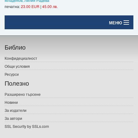
Младенов, Лилия Радева
печатна:
23.00 EUR
|
45.00 лв.
МЕНЮ
Начало
Библио
Печатни книги
Конфидециалност
Електронни книги
Общи условия
Ресурси
Е-списания
Полезно
Игри
Разширено търсене
Новини
Подаръци
За издатели
Ваучери
За автори
SSL Security by SSLs.com
Промоции