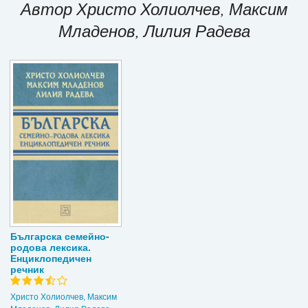
Автор Христо Холиолчев, Максим
Игри
Младенов, Лилия Радева
Подаръци
Ваучери
Промоции
Контакти
Вход
Регистрация
Българска семейно-
родова лексика.
Енциклопедичен
речник
Христо Холиолчев, Максим