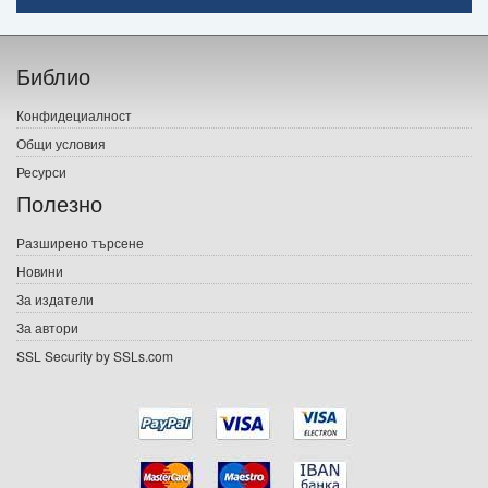
Начало
Библио
Печатни книги
Конфидециалност
Електронни книги
Общи условия
Ресурси
Е-списания
Полезно
Игри
Разширено търсене
Новини
Подаръци
За издатели
Ваучери
За автори
SSL Security by SSLs.com
Промоции
Контакти
Вход