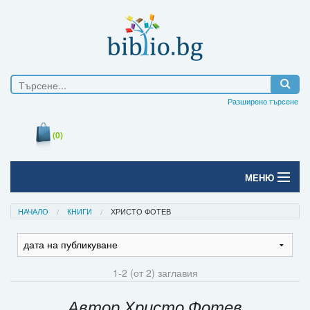
Разширено търсене
(0)
МЕНЮ
Начало
НАЧАЛО
КНИГИ
ХРИСТО ФОТЕВ
Печатни книги
Електронни книги
1-2 (от 2) заглавия
Е-списания
Автор Христо Фотев