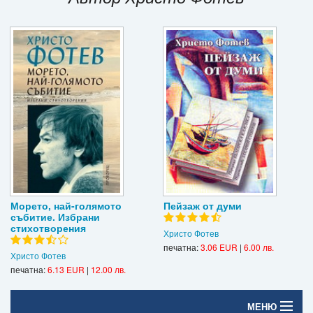
Игри
Подаръци
Ваучери
Промоции
Контакти
Вход
Регистрация
Морето, най-голямото
Пейзаж от думи
събитие. Избрани
стихотворения
Христо Фотев
печатна:
3.06 EUR
|
6.00 лв.
Христо Фотев
печатна:
6.13 EUR
|
12.00 лв.
МЕНЮ