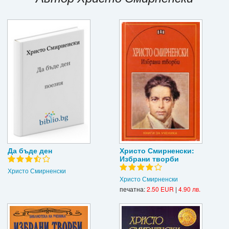
Игри
Подаръци
Ваучери
Промоции
Контакти
Вход
Регистрация
Да бъде ден
Христо Смирненски:
Избрани творби
Христо Смирненски
Христо Смирненски
печатна:
2.50 EUR
|
4.90 лв.