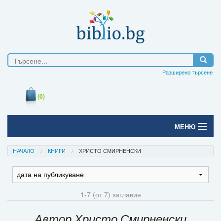
Разширено търсене
(0)
МЕНЮ
Начало
НАЧАЛО
КНИГИ
ХРИСТО СМИРНЕНСКИ
Печатни книги
Електронни книги
1-7 (от 7) заглавия
Е-списания
Автор Христо Смирненски