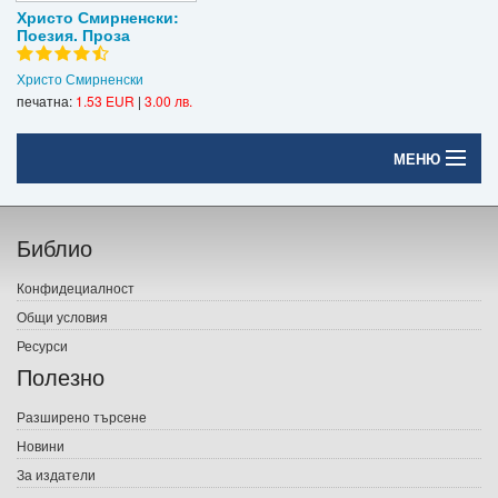
Христо Смирненски:
Поезия. Проза
Христо Смирненски
печатна:
1.53 EUR
|
3.00 лв.
МЕНЮ
Начало
Библио
Печатни книги
Конфидециалност
Електронни книги
Общи условия
Ресурси
Е-списания
Полезно
Игри
Разширено търсене
Новини
Подаръци
За издатели