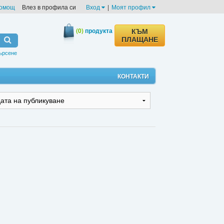
омощ
Влез в профила си
Вход
|
Моят профил
(0)
продукта
КЪМ
ПЛАЩАНЕ
ърсене
КОНТАКТИ