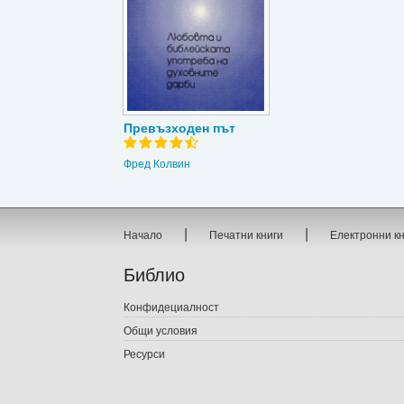
Превъзходен път
Фред Колвин
|
|
Начало
Печатни книги
Електронни к
Библио
Конфидециалност
Общи условия
Ресурси