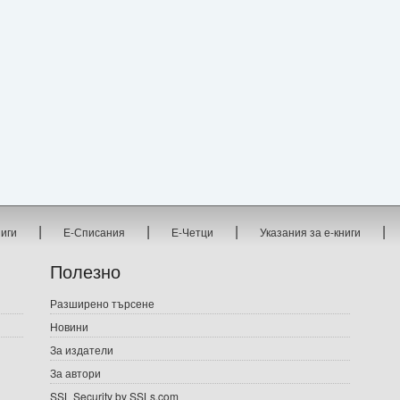
|
|
|
|
ниги
Е-Списания
Е-Четци
Указания за е-книги
Полезно
Разширено търсене
Новини
За издатели
За автори
SSL Security by SSLs.com