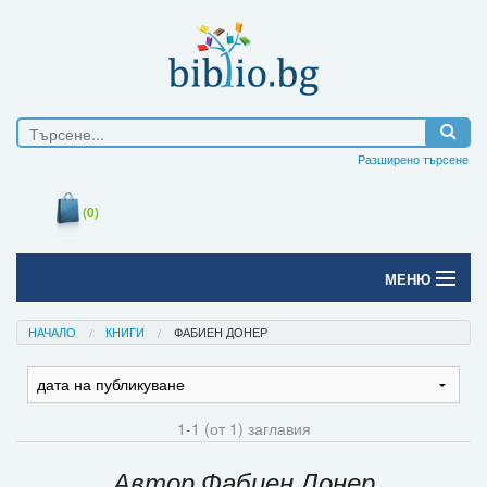
Разширено търсене
(0)
МЕНЮ
Начало
НАЧАЛО
КНИГИ
ФАБИЕН ДОНЕР
Печатни книги
Електронни книги
1-1 (от 1) заглавия
Е-списания
Автор Фабиен Донер