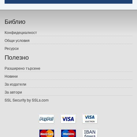
Начало
Библио
Печатни книги
Конфидециалност
Електронни книги
Общи условия
Ресурси
Е-списания
Полезно
Игри
Разширено търсене
Новини
Подаръци
За издатели
Ваучери
За автори
SSL Security by SSLs.com
Промоции
Контакти
Вход