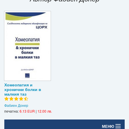
Игри
Подаръци
Ваучери
Промоции
Контакти
Вход
Регистрация
Хомеопатия и
хронични болки в
малкия таз
Фабиен Донер
печатна:
6.13 EUR
|
12.00 лв.
МЕНЮ