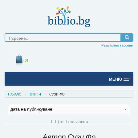
Разширено търсене
(0)
МЕНЮ
Начало
НАЧАЛО
КНИГИ
СУЗИ ФО
Печатни книги
Електронни книги
1-1 (от 1) заглавия
Е-списания
Автор Сузи Фо