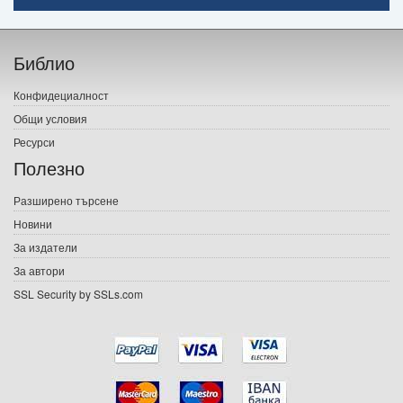
Начало
Библио
Печатни книги
Конфидециалност
Електронни книги
Общи условия
Ресурси
Е-списания
Полезно
Игри
Разширено търсене
Новини
Подаръци
За издатели
Ваучери
За автори
SSL Security by SSLs.com
Промоции
Контакти
Вход