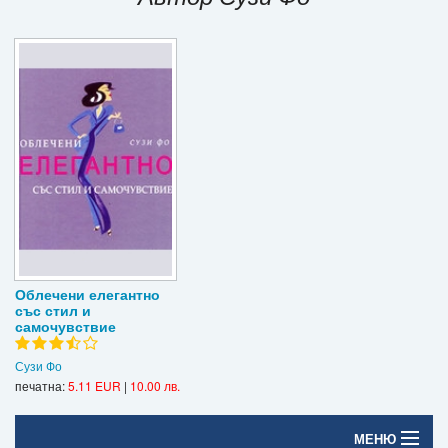
Игри
Подаръци
Ваучери
Промоции
Контакти
Вход
Регистрация
Облечени елегантно
със стил и
самочувствие
Сузи Фо
печатна:
5.11 EUR
|
10.00 лв.
МЕНЮ