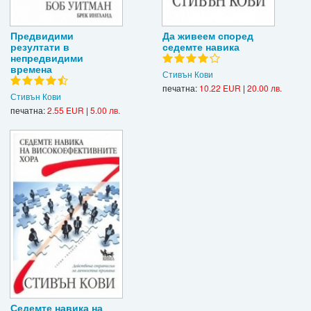
Предвидими
Да живеем според
резултати в
седемте навика
непредвидими
времена
Стивън Кови
печатна:
10.22 EUR
|
20.00 лв.
Стивън Кови
печатна:
2.55 EUR
|
5.00 лв.
Седемте навика на