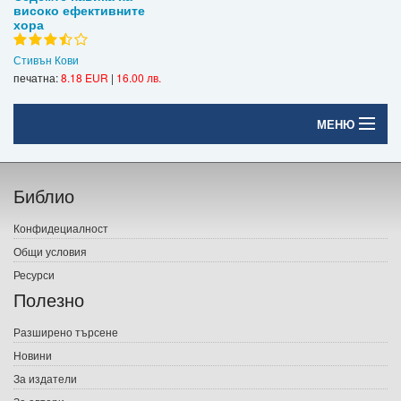
високо ефективните
хора
Стивън Кови
печатна:
8.18 EUR
|
16.00 лв.
МЕНЮ
Начало
Библио
Печатни книги
Конфидециалност
Електронни книги
Общи условия
Ресурси
Е-списания
Полезно
Игри
Разширено търсене
Новини
Подаръци
За издатели
Ваучери