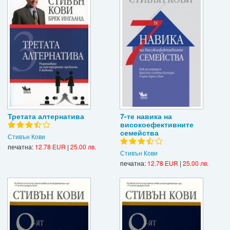
Третата алтернатива
7-те навика на
високоефективните
семейства
Стивън Кови
печатна:
12.78 EUR
|
25.00 лв.
Стивън Кови
печатна:
12.78 EUR
|
25.00 лв.