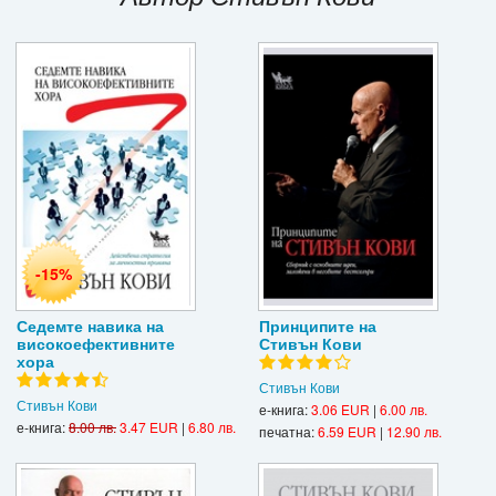
Игри
Подаръци
Ваучери
Промоции
Контакти
-15%
Вход
Регистрация
Седемте навика на
Принципите на
високоефективните
Стивън Кови
хора
Стивън Кови
Стивън Кови
е-книга:
3.06 EUR
|
6.00 лв.
е-книга:
8.00 лв.
3.47 EUR
|
6.80 лв.
печатна:
6.59 EUR
|
12.90 лв.