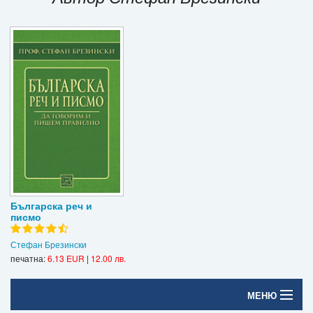
Игри
Подаръци
Ваучери
Промоции
Контакти
Вход
Регистрация
Българска реч и
писмо
Стефан Брезински
печатна:
6.13 EUR
|
12.00 лв.
МЕНЮ