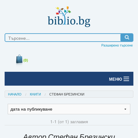
Разширено търсене
(0)
МЕНЮ
Начало
НАЧАЛО
КНИГИ
СТЕФАН БРЕЗИНСКИ
Печатни книги
Електронни книги
1-1 (от 1) заглавия
Е-списания
Автор Стефан Брезински