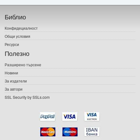
Начало
Библио
Печатни книги
Конфидециалност
Електронни книги
Общи условия
Ресурси
Е-списания
Полезно
Игри
Разширено търсене
Новини
Подаръци
За издатели
Ваучери
За автори
SSL Security by SSLs.com
Промоции
Контакти
Вход