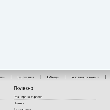
|
|
|
|
ниги
Е-Списания
Е-Четци
Указания за е-книги
Полезно
Разширено търсене
Новини
За издатели