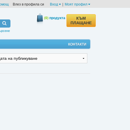
омощ
Влез в профила си
Вход
|
Моят профил
(0)
продукта
КЪМ
ПЛАЩАНЕ
ърсене
КОНТАКТИ