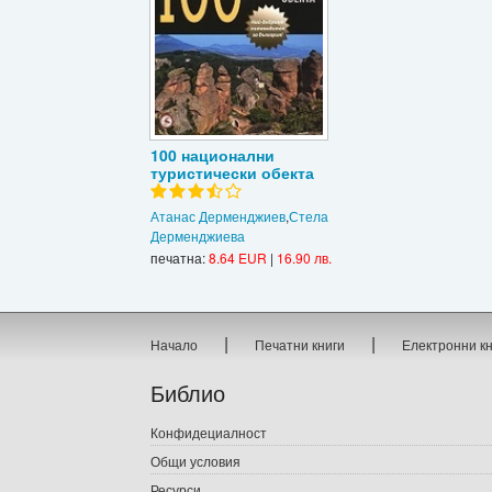
100 национални
туристически обекта
Атанас Дерменджиев
,
Стела
Дерменджиева
печатна:
8.64 EUR
|
16.90 лв.
|
|
Начало
Печатни книги
Електронни к
Библио
Конфидециалност
Общи условия
Ресурси