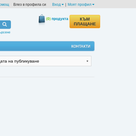
омощ
Влез в профила си
Вход
|
Моят профил
(0)
продукта
КЪМ
ПЛАЩАНЕ
ърсене
КОНТАКТИ