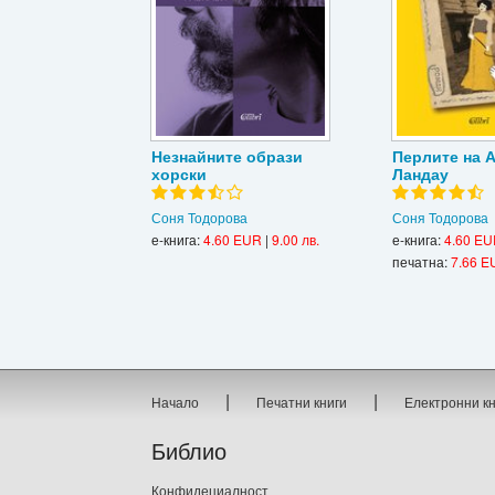
Незнайните образи
Перлите на 
хорски
Ландау
Соня Тодорова
Соня Тодорова
е-книга:
4.60 EUR
|
9.00 лв.
е-книга:
4.60 E
печатна:
7.66 E
|
|
Начало
Печатни книги
Електронни к
Библио
Конфидециалност