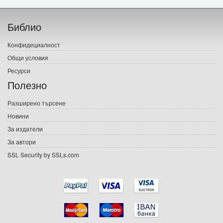
Начало
Библио
Печатни книги
Конфидециалност
Електронни книги
Общи условия
Ресурси
Е-списания
Полезно
Игри
Разширено търсене
Новини
Подаръци
За издатели
Ваучери
За автори
SSL Security by SSLs.com
Промоции
Контакти
Вход