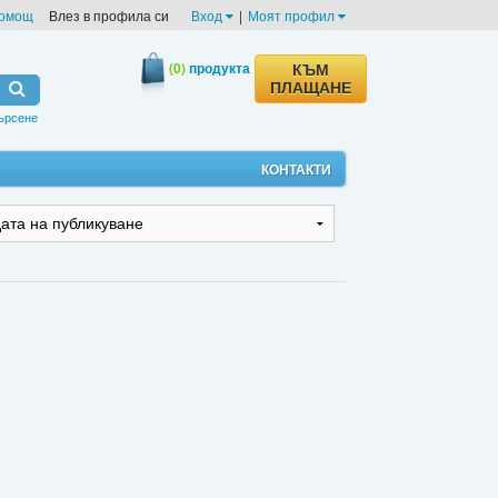
омощ
Влез в профила си
Вход
|
Моят профил
(0)
продукта
КЪМ
ПЛАЩАНЕ
ърсене
КОНТАКТИ