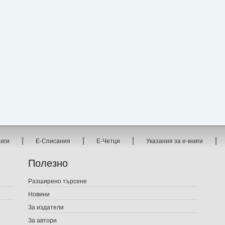
|
|
|
|
ниги
Е-Списания
Е-Четци
Указания за е-книги
Полезно
Разширено търсене
Новини
За издатели
За автори