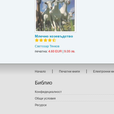
Млечно козевъдство
Светозар Тянков
печатна:
4.60 EUR
|
9.00 лв.
|
|
Начало
Печатни книги
Електронни к
Библио
Конфидециалност
Общи условия
Ресурси