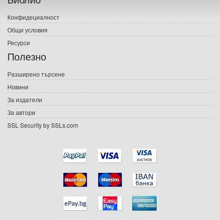
Печатни книги
Конфидециалност
Електронни книги
Общи условия
Ресурси
Е-списания
Полезно
Игри
Разширено търсене
Новини
Подаръци
За издатели
Ваучери
За автори
SSL Security by SSLs.com
Промоции
Контакти
Вход
Регистрация