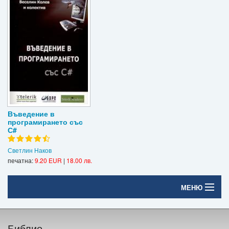
Въведение в
програмирането със
С#
Светлин Наков
печатна:
9.20 EUR
|
18.00 лв.
МЕНЮ
Начало
Библио