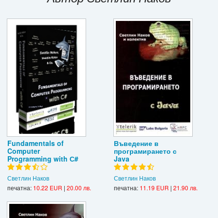
Игри
Подаръци
Ваучери
Промоции
Контакти
Вход
Регистрация
Fundamentals of
Въведение в
Computer
програмирането с
Programming with С#
Java
Светлин Наков
Светлин Наков
печатна:
10.22 EUR
|
20.00 лв.
печатна:
11.19 EUR
|
21.90 лв.