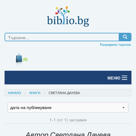
Разширено търсене
(0)
МЕНЮ
Начало
НАЧАЛО
КНИГИ
СВЕТЛАНА ДАУЕВА
Печатни книги
Електронни книги
1-1 (от 1) заглавия
Е-списания
Автор Светлана Дауева