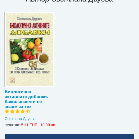
Игри
Подаръци
Ваучери
Промоции
Контакти
Вход
Регистрация
Биологично
активните добавки.
Какво знаем и не
знаем за тях
Светлана Дауева
печатна:
5.11 EUR
|
10.00 лв.