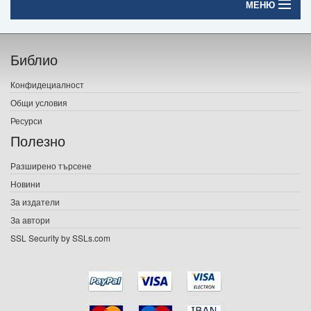
МЕНЮ
Начало
Библио
Печатни книги
Конфидециалност
Електронни книги
Общи условия
Ресурси
Е-списания
Полезно
Игри
Разширено търсене
Новини
Подаръци
За издатели
Ваучери
За автори
SSL Security by SSLs.com
Промоции
Контакти
Вход