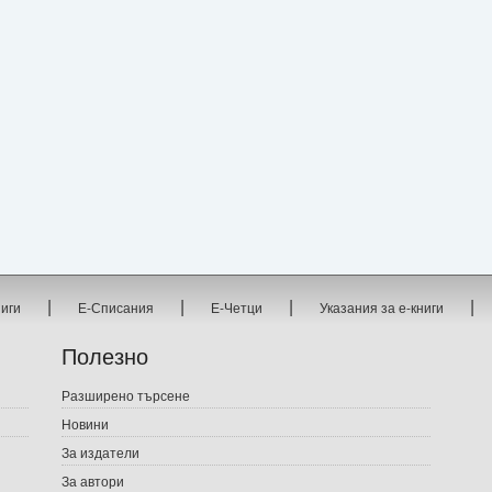
|
|
|
|
ниги
Е-Списания
Е-Четци
Указания за е-книги
Полезно
Разширено търсене
Новини
За издатели
За автори