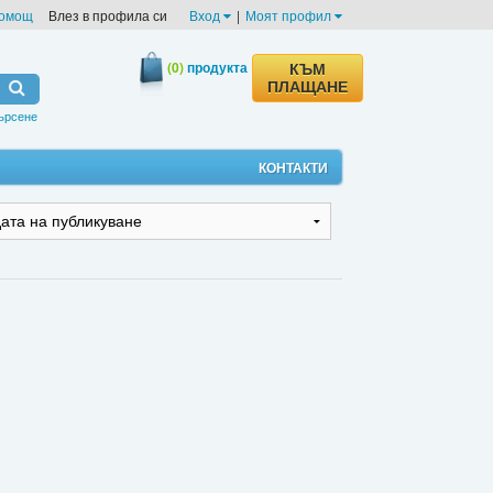
омощ
Влез в профила си
Вход
|
Моят профил
(0)
продукта
КЪМ
ПЛАЩАНЕ
ърсене
КОНТАКТИ