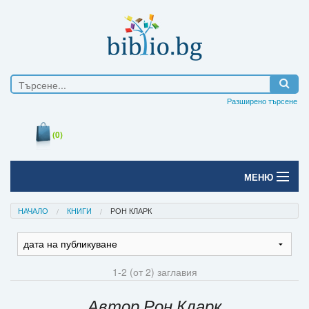
Разширено търсене
(0)
МЕНЮ
Начало
НАЧАЛО
КНИГИ
РОН КЛАРК
Печатни книги
Електронни книги
1-2 (от 2) заглавия
Е-списания
Автор Рон Кларк