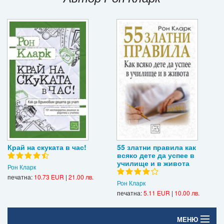
Игри
Подаръци
Ваучери
Промоции
Контакти
Вход
Регистрация
Край на скуката в час!
55 златни правила как
всяко дете да успее в
училище и в живота
Рон Кларк
печатна:
10.73 EUR
|
21.00 лв.
Рон Кларк
печатна:
5.11 EUR
|
10.00 лв.
МЕНЮ