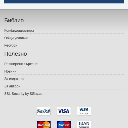
Начало
Библио
Печатни книги
Конфидециалност
Електронни книги
Общи условия
Ресурси
Е-списания
Полезно
Игри
Разширено търсене
Новини
Подаръци
За издатели
Ваучери
За автори
SSL Security by SSLs.com
Промоции
Контакти
Вход