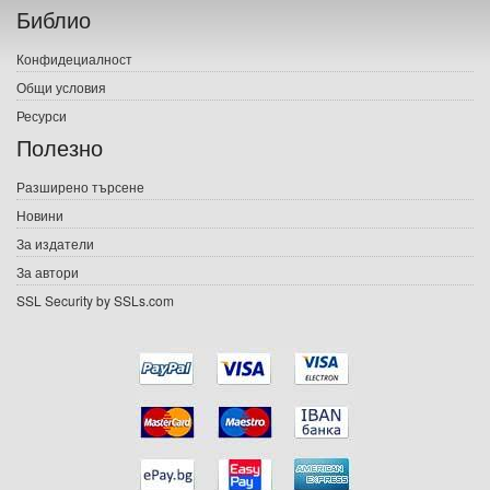
Библио
Печатни книги
Конфидециалност
Електронни книги
Общи условия
Ресурси
Е-списания
Полезно
Игри
Разширено търсене
Новини
Подаръци
За издатели
Ваучери
За автори
SSL Security by SSLs.com
Промоции
Контакти
Вход
Регистрация