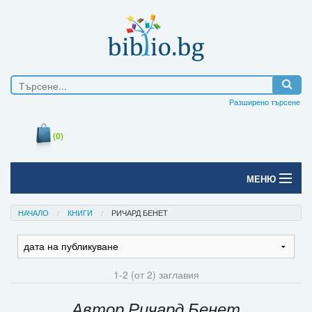
Разширено търсене
(0)
МЕНЮ
Начало
НАЧАЛО
КНИГИ
РИЧАРД БЕНЕТ
Печатни книги
Електронни книги
1-2 (от 2) заглавия
Е-списания
Автор Ричард Бенет