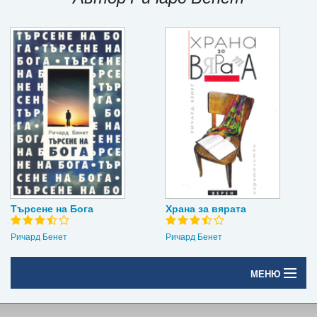
Игри
Подаръци
Ваучери
Промоции
Контакти
Вход
Регистрация
Търсене на Бога
Храна за вярата
Ричард Бенет
Ричард Бенет
МЕНЮ
Начало