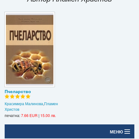
Игри
Подаръци
Ваучери
Промоции
Контакти
Вход
Регистрация
Пчеларство
Красимира Малинова
,
Пламен
Христов
печатна:
7.66 EUR
|
15.00 лв.
МЕНЮ