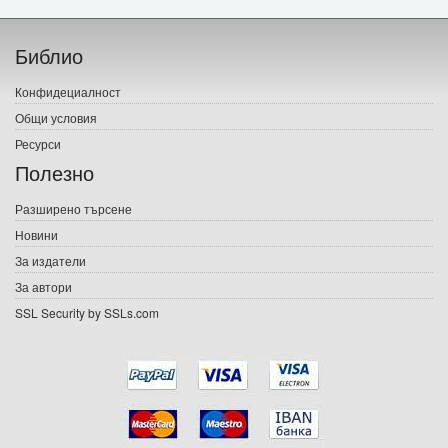
Начало
Библио
Печатни книги
Конфидециалност
Електронни книги
Общи условия
Ресурси
Е-списания
Полезно
Игри
Разширено търсене
Новини
Подаръци
За издатели
Ваучери
За автори
SSL Security by SSLs.com
Промоции
Контакти
Вход