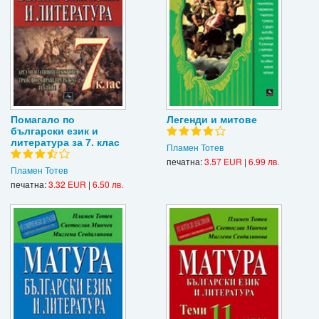
Помагало по
Легенди и митове
български език и
литература за 7. клас
Пламен Тотев
печатна:
3.57 EUR
|
6.99 лв.
Пламен Тотев
печатна:
3.32 EUR
|
6.50 лв.