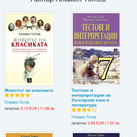
Игри
Подаръци
Ваучери
Промоции
Контакти
Вход
Регистрация
Животът на класиката
Тестове и
интерпретации на
български език и
Пламен Тотев
литература
печатна:
6.12 EUR
|
11.98 лв.
Пламен Тотев
печатна:
3.83 EUR
|
7.50 лв.