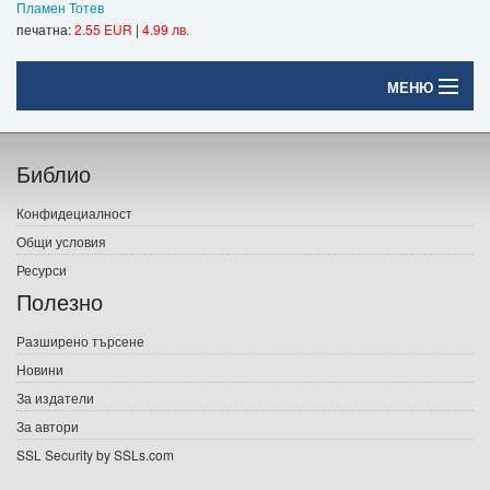
Пламен Тотев
печатна:
2.55 EUR
|
4.99 лв.
МЕНЮ
Начало
Библио
Печатни книги
Конфидециалност
Електронни книги
Общи условия
Ресурси
Е-списания
Полезно
Игри
Разширено търсене
Новини
Подаръци
За издатели
Ваучери
За автори
SSL Security by SSLs.com
Промоции