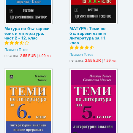
Матура по български
МАТУРА: Теми по
език и литература,
български език и
част 2 - 12. клас
литература за 11.
клас
Пламен Тотев
Пламен Тотев
печатна:
2.55 EUR
|
4.99 лв.
печатна:
2.55 EUR
|
4.99 лв.