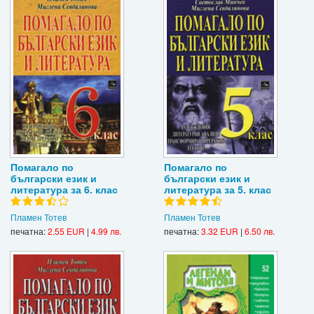
Помагало по
Помагало по
български език и
български език и
литература за 6. клас
литература за 5. клас
Пламен Тотев
Пламен Тотев
печатна:
2.55 EUR
|
4.99 лв.
печатна:
3.32 EUR
|
6.50 лв.