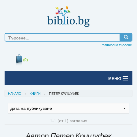
Разширено търсене
(0)
МЕНЮ
Начало
НАЧАЛО
КНИГИ
ПЕТЕР КРИЩУФЕК
Печатни книги
Електронни книги
1-1 (от 1) заглавия
Е-списания
Автор Петер Крищуфек