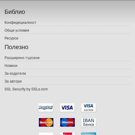
Начало
Библио
Печатни книги
Конфидециалност
Електронни книги
Общи условия
Ресурси
Е-списания
Полезно
Игри
Разширено търсене
Новини
Подаръци
За издатели
Ваучери
За автори
SSL Security by SSLs.com
Промоции
Контакти
Вход
Регистрация