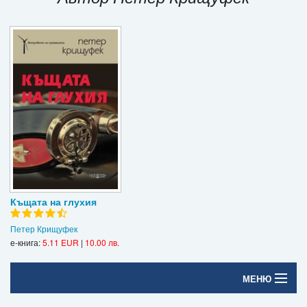
Игри
Подаръци
Ваучери
Промоции
Контакти
Вход
Регистрация
Къщата на глухия
Петер Крищуфек
е-книга:
5.11 EUR
|
10.00 лв.
МЕНЮ