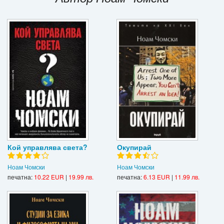
Игри
Подаръци
Ваучери
Промоции
Контакти
Вход
Регистрация
Кой управлява света?
Окупирай
Ноам Чомски
Ноам Чомски
печатна:
10.22 EUR
|
19.99 лв.
печатна:
6.13 EUR
|
11.99 лв.