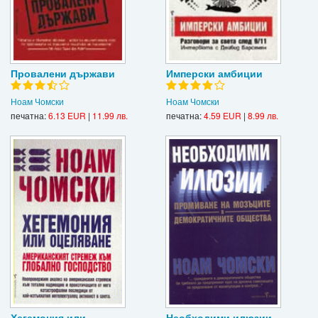
Провалени държави
Имперски амбиции
Ноам Чомски
Ноам Чомски
печатна:
6.13 EUR
|
11.99 лв.
печатна:
4.59 EUR
|
8.99 лв.
Хегемония или
Необходими илюзии