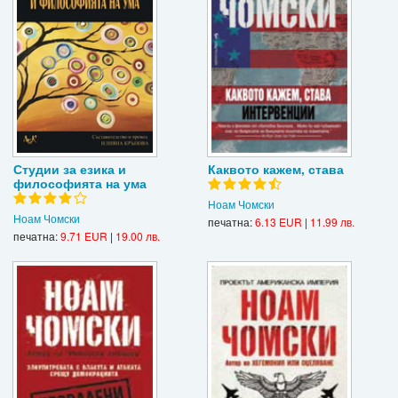
Студии за езика и
Каквото кажем, става
философията на ума
Ноам Чомски
Ноам Чомски
печатна:
6.13 EUR
|
11.99 лв.
печатна:
9.71 EUR
|
19.00 лв.