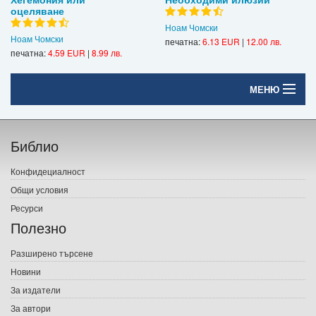
оцеляване
Ноам Чомски
Ноам Чомски
печатна:
6.13 EUR
|
12.00 лв.
печатна:
4.59 EUR
|
8.99 лв.
МЕНЮ
Начало
Библио
Печатни книги
Конфидециалност
Електронни книги
Общи условия
Ресурси
Е-списания
Полезно
Игри
Разширено търсене
Новини
Подаръци
За издатели
Ваучери
За автори