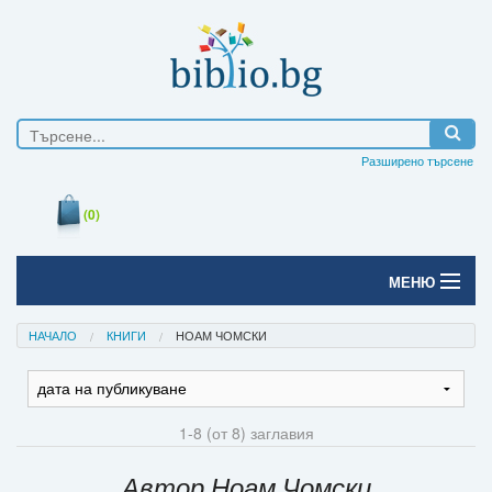
Разширено търсене
(0)
МЕНЮ
Начало
НАЧАЛО
КНИГИ
НОАМ ЧОМСКИ
Печатни книги
Електронни книги
1-8 (от 8) заглавия
Е-списания
Автор Ноам Чомски