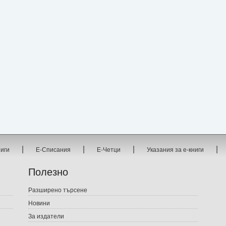
|
|
|
|
ниги
Е-Списания
Е-Четци
Указания за е-книги
Полезно
Разширено търсене
Новини
За издатели