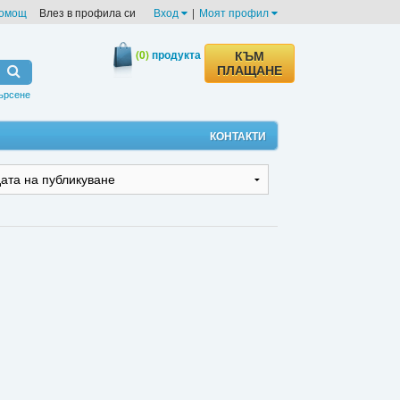
омощ
Влез в профила си
Вход
|
Моят профил
(0)
продукта
КЪМ
ПЛАЩАНЕ
ърсене
КОНТАКТИ