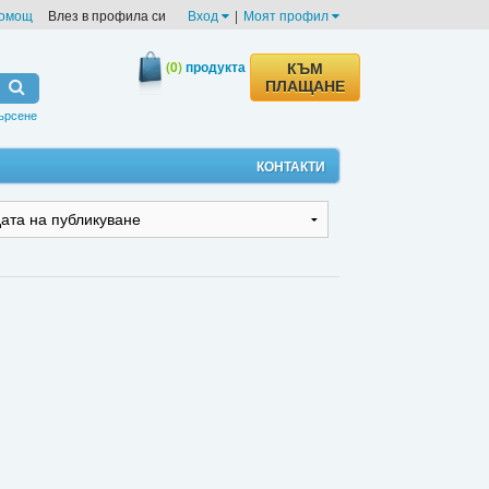
омощ
Влез в профила си
Вход
|
Моят профил
(0)
продукта
КЪМ
ПЛАЩАНЕ
ърсене
КОНТАКТИ