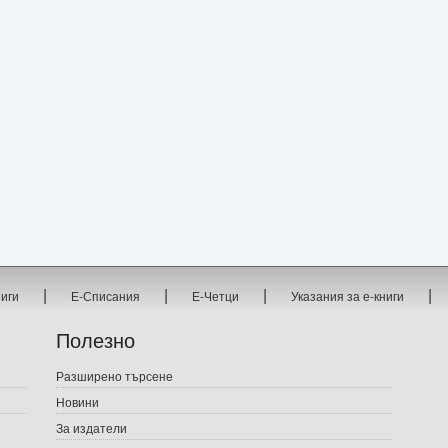
|
|
|
|
ниги
Е-Списания
Е-Четци
Указания за е-книги
Полезно
Разширено търсене
Новини
За издатели