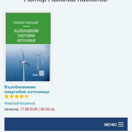
Игри
Подаръци
Ваучери
Промоции
Контакти
Вход
Регистрация
Възобновяеми
енергийни източници
Николай Кискинов
печатна:
17.89 EUR
|
35.00 лв.
МЕНЮ